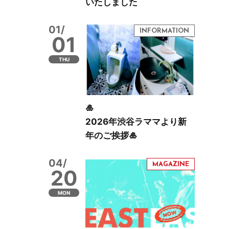
いたしました
01/
01
THU
🎍
2026年渋谷ラママより新
年のご挨拶🎍
04/
20
MON