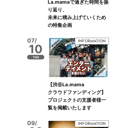
La.mamaで過ぎた時間を振
り返り、
未来に積み上げていくため
の特集企画
07/
10
THU
【渋谷La.mama
クラウドファンディング】
プロジェクトの支援者様一
覧を掲載いたします
09/