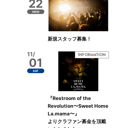
22
MON
新規スタッフ募集！
11/
01
SAT
『Restroom of the
Revolution〜Sweet Home
La.mama〜』
よりクラファン募金を頂戴