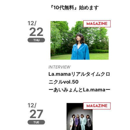
『10代無料』始めます
12/
22
THU
INTERVIEW
La.mamaリアルタイムクロ
ニクルvol.50
ーあいみょんとLa.mamaー
12/
27
TUE