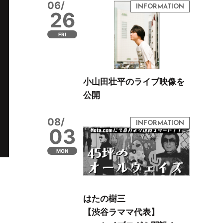
06/
26
FRI
小山田壮平のライブ映像を
公開
08/
03
MON
はたの樹三
【渋谷ラママ代表】