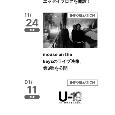
エッセイブログを開設！
11/
24
TUE
mouse on the
keysのライブ映像、
第3弾を公開
01/
11
TUE