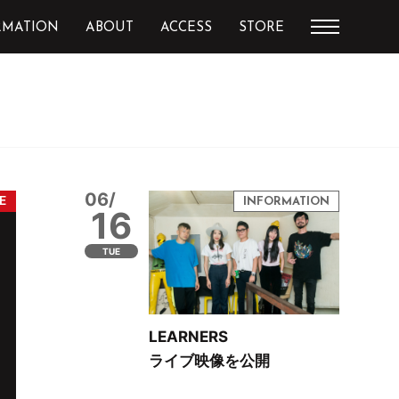
RMATION
ABOUT
ACCESS
STORE
06/
16
TUE
LEARNERS
ライブ映像を公開