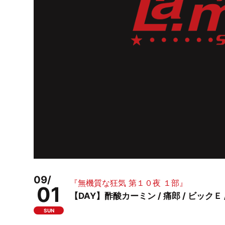
09/
『無機質な狂気 第１０夜 １部』
01
【DAY】酢酸カーミン / 痛郎 / ビックＥ / 
SUN