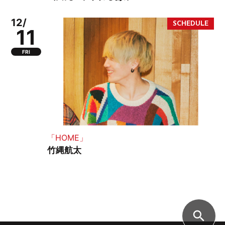
12/
11
FRI
「HOME」
竹縄航太
search