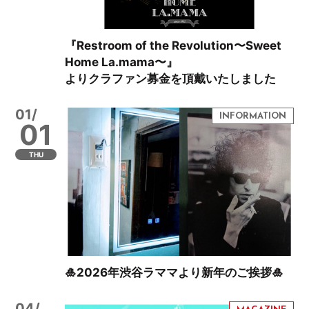
『Restroom of the Revolution〜Sweet
Home La.mama〜』
よりクラファン募金を頂戴いたしました
01/
01
THU
🎍2026年渋谷ラママより新年のご挨拶🎍
04/