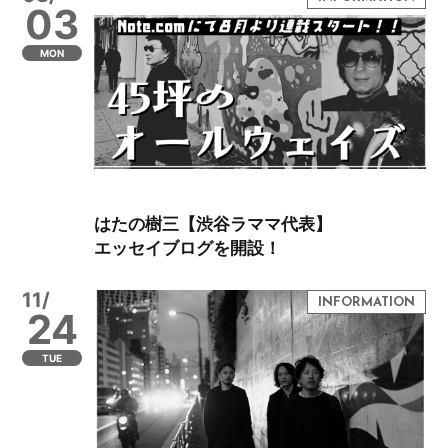
03
MON
はたの樹三【渋谷ラママ代表】
エッセイブログを開設！
11/
24
TUE