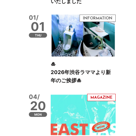
いたしました
01/
01
THU
🎍
2026年渋谷ラママより新
年のご挨拶🎍
04/
20
MON