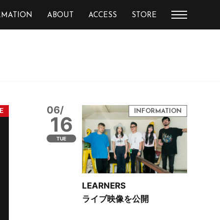
RMATION
ABOUT
ACCESS
STORE
06/
16
TUE
LEARNERS
ライブ映像を公開