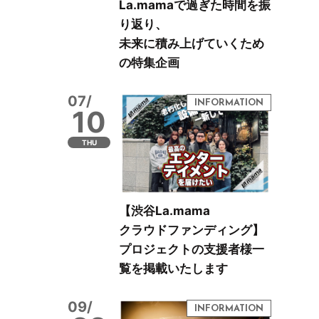
La.mamaで過ぎた時間を振
り返り、
未来に積み上げていくため
の特集企画
07/
10
THU
【渋谷La.mama
クラウドファンディング】
プロジェクトの支援者様一
覧を掲載いたします
09/