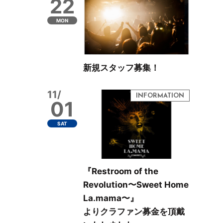
22
MON
新規スタッフ募集！
11/
01
SAT
『Restroom of the
Revolution〜Sweet Home
La.mama〜』
よりクラファン募金を頂戴