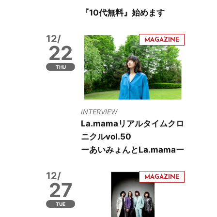
『10代無料』始めます
12/
22
THU
INTERVIEW
La.mamaリアルタイムクロ
ニクルvol.50
ーあいみょんとLa.mamaー
12/
27
TUE