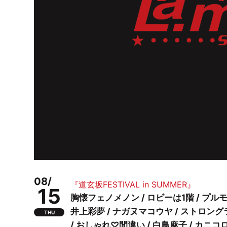
08/
『道玄坂FESTIVAL in SUMMER』
15
胸懐フェノメノン / ロビーは1階 / プルモメリー。
井上彩夢 / ナガヌマコウヤ / ストロングライチ / 
THU
/ おしゃれ♡間違い / 白鳥麻子 / カニコロ