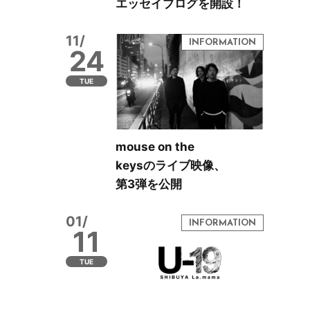
エッセイブログを開設！
11/
24
TUE
mouse on the
keysのライブ映像、
第3弾を公開
01/
11
TUE