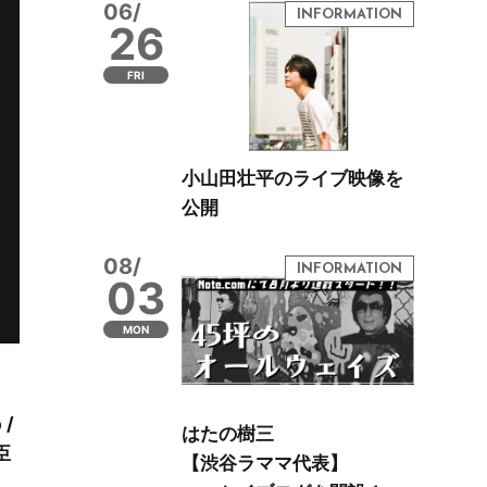
06/
26
FRI
小山田壮平のライブ映像を
公開
08/
03
MON
 /
はたの樹三
臣
【渋谷ラママ代表】