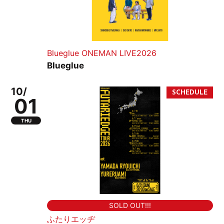
Blueglue ONEMAN LIVE2026
Blueglue
10/
01
THU
SOLD OUT!!!
ふたりエッヂ