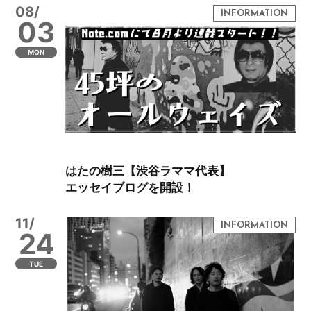
08/
03
MON
はたの樹三【渋谷ラママ代表】
エッセイブログを開設！
11/
24
TUE