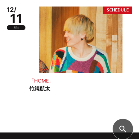
12/
11
FRI
「HOME」
竹縄航太
search