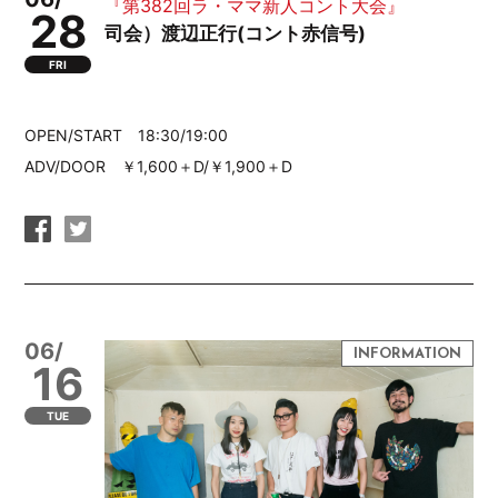
『第382回ラ・ママ新人コント大会』
28
司会）渡辺正行(コント赤信号)
FRI
OPEN/START 18:30/19:00
ADV/DOOR ￥1,600＋D/￥1,900＋D
06/
16
TUE