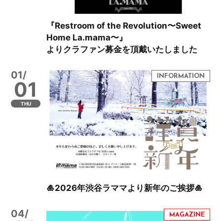
『Restroom of the Revolution〜Sweet
Home La.mama〜』
よりクラファン募金を頂戴いたしました
01/
01
THU
🎍2026年渋谷ラママより新年のご挨拶🎍
04/