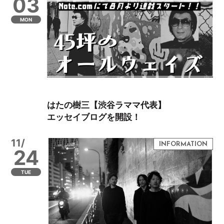
03
MON
はたの樹三【渋谷ラママ代表】
エッセイブログを開設！
11/
24
TUE