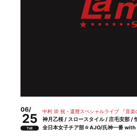
06/
中村 崇 祝・還暦スペシャルライブ 『音
25
神月乙桜 / スロースタイル / 庄毛安那 /
全日本女子チア部☆AJO/氏神一番 with
TUE