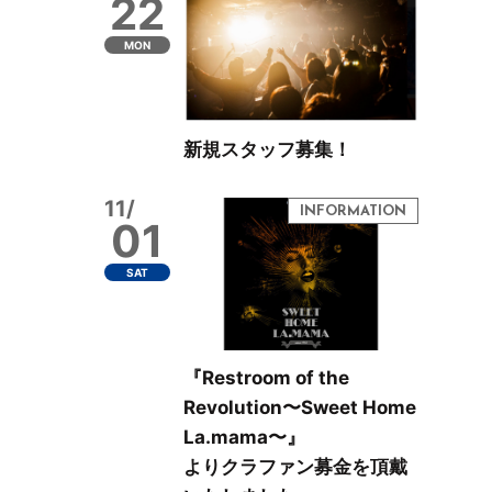
22
MON
新規スタッフ募集！
11/
01
SAT
『Restroom of the
Revolution〜Sweet Home
La.mama〜』
よりクラファン募金を頂戴