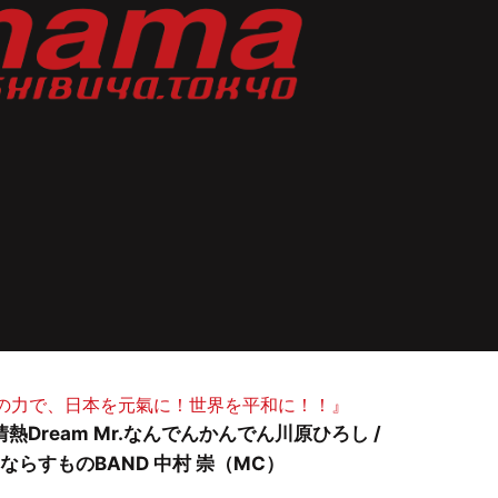
楽の力で、日本を元氣に！世界を平和に！！』
 情熱Dream Mr.なんでんかんでん川原ひろし /
 ならすものBAND 中村 崇（MC）