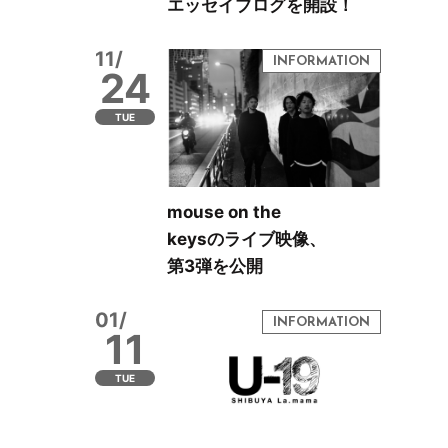
エッセイブログを開設！
11/
24
TUE
mouse on the
keysのライブ映像、
第3弾を公開
01/
11
TUE