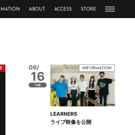
RMATION
ABOUT
ACCESS
STORE
06/
16
TUE
LEARNERS
ライブ映像を公開