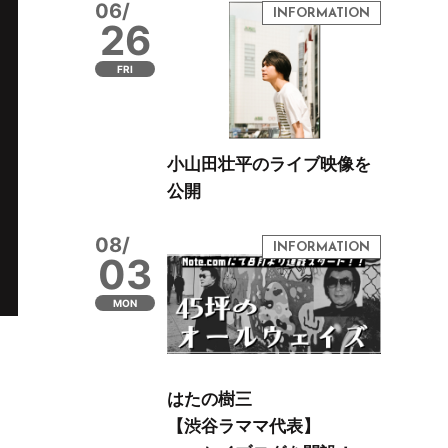
06/
26
FRI
小山田壮平のライブ映像を
公開
08/
03
MON
はたの樹三
【渋谷ラママ代表】