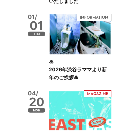
いたしました
01/
01
THU
🎍
2026年渋谷ラママより新
年のご挨拶🎍
04/
20
MON