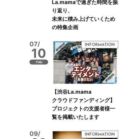
La.mamaで過ぎた時間を振
り返り、
未来に積み上げていくため
の特集企画
07/
10
THU
【渋谷La.mama
クラウドファンディング】
プロジェクトの支援者様一
覧を掲載いたします
09/