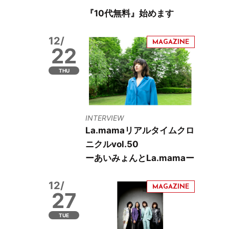
『10代無料』始めます
12/
22
THU
INTERVIEW
La.mamaリアルタイムクロ
ニクルvol.50
ーあいみょんとLa.mamaー
12/
27
TUE