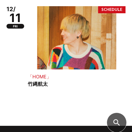
12/
11
FRI
「HOME」
竹縄航太
search