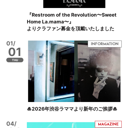
『Restroom of the Revolution〜Sweet
Home La.mama〜』
よりクラファン募金を頂戴いたしました
01/
01
THU
🎍2026年渋谷ラママより新年のご挨拶🎍
04/