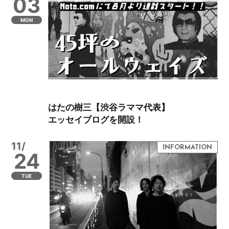
03
MON
はたの樹三【渋谷ラママ代表】
エッセイブログを開設！
11/
24
TUE