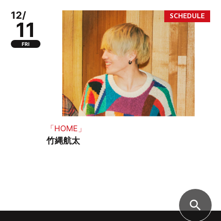
12/
11
FRI
「HOME」
竹縄航太
search