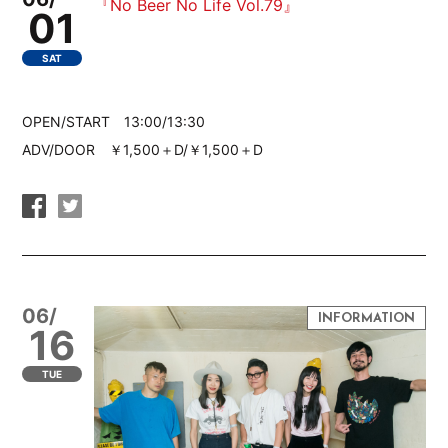
『No Beer No Life Vol.79』
01
SAT
OPEN/START 13:00/13:30
ADV/DOOR ￥1,500＋D/￥1,500＋D
06/
16
TUE