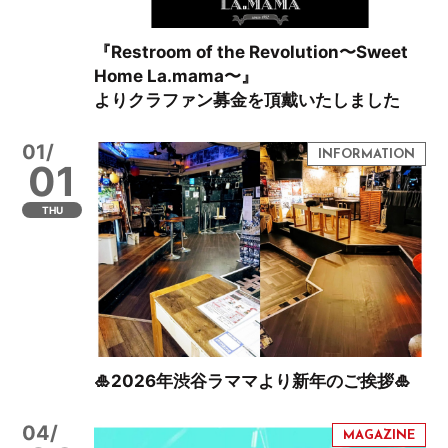
『Restroom of the Revolution〜Sweet
Home La.mama〜』
よりクラファン募金を頂戴いたしました
01/
01
THU
🎍2026年渋谷ラママより新年のご挨拶🎍
04/