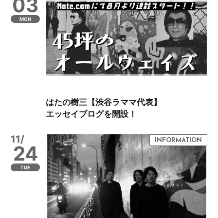
03
MON
はたの樹三【渋谷ラママ代表】
エッセイブログを開設！
11/
24
TUE