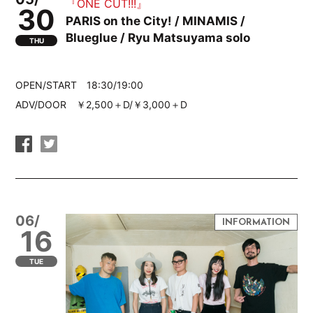
『ONE CUT!!!』
30
PARIS on the City! / MINAMIS /
Blueglue / Ryu Matsuyama solo
THU
OPEN/START 18:30/19:00
ADV/DOOR ￥2,500＋D/￥3,000＋D
06/
16
TUE