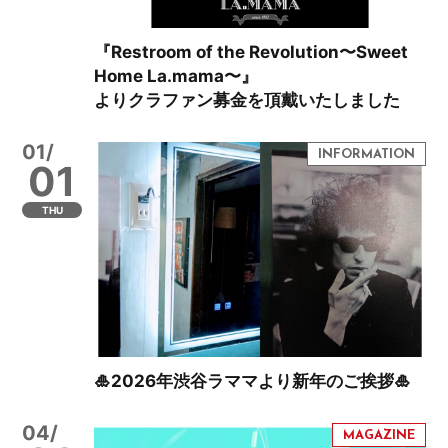
『Restroom of the Revolution〜Sweet
Home La.mama〜』
よりクラファン募金を頂戴いたしました
01/
01
THU
🎍2026年渋谷ラママより新年のご挨拶🎍
04/