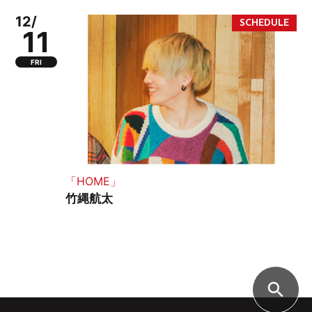
12/
11
FRI
「HOME」
竹縄航太
search