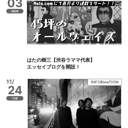
03
MON
はたの樹三【渋谷ラママ代表】
エッセイブログを開設！
11/
24
TUE