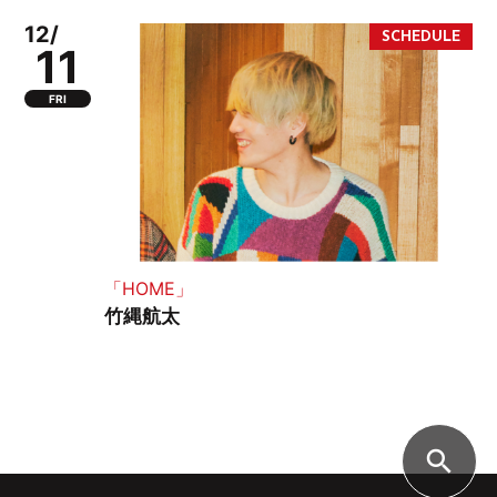
12/
11
FRI
「HOME」
竹縄航太
search