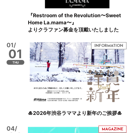
『Restroom of the Revolution〜Sweet
Home La.mama〜』
よりクラファン募金を頂戴いたしました
01/
01
THU
🎍2026年渋谷ラママより新年のご挨拶🎍
04/