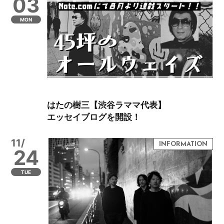
03
MON
はたの樹三【渋谷ラママ代表】
エッセイブログを開設！
11/
24
TUE