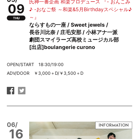
氏神一番企画 和楽プロデュース 『- おんこみ
09
♪ -おなご祭 ～和楽&5月Birthdayスペシャル♪
～』
THU
ならすもの一座 / Sweet jewels /
長谷川比奈 / 庄毛安那 / 小林アナ一派
劇団スマイラーズ高校ミュージカル部
[出店]boulangerie curono
OPEN/START 18:30/19:00
ADV/DOOR ￥3,000＋D/￥3,500＋D
06/
16