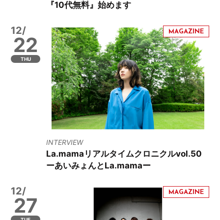
『10代無料』始めます
12/
22
THU
INTERVIEW
La.mamaリアルタイムクロニクルvol.50
ーあいみょんとLa.mamaー
12/
27
TUE