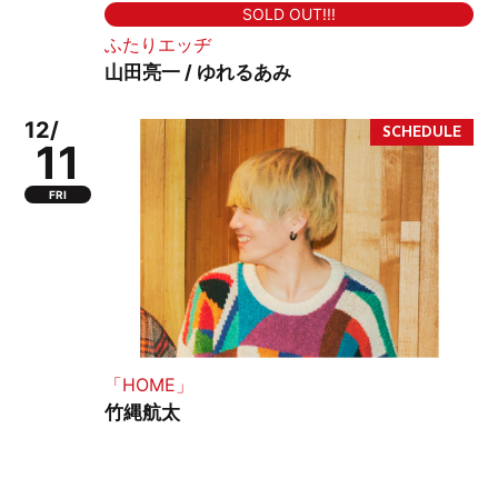
SOLD OUT!!!
ふたりエッヂ
山田亮一 / ゆれるあみ
12/
11
FRI
「HOME」
竹縄航太