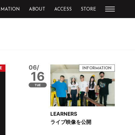
RMATION
ABOUT
ACCESS
STORE
06/
16
TUE
LEARNERS
ライブ映像を公開