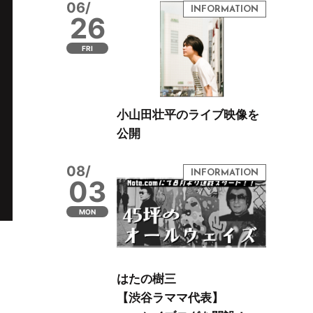
06/
26
FRI
小山田壮平のライブ映像を
公開
08/
03
MON
はたの樹三
【渋谷ラママ代表】