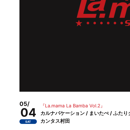
05/
『La.mama La Bamba Vol.2』
04
カルナバケーション / まいたぺ / ふたりク
カンタス村田
SAT