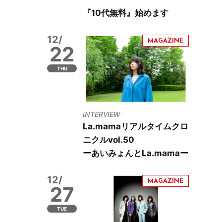
『10代無料』始めます
12/
22
THU
INTERVIEW
La.mamaリアルタイムクロ
ニクルvol.50
ーあいみょんとLa.mamaー
12/
27
TUE