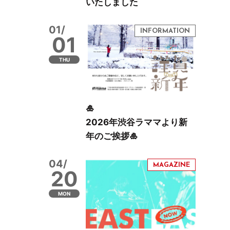
いたしました
01/
01
THU
🎍
2026年渋谷ラママより新
年のご挨拶🎍
04/
20
MON