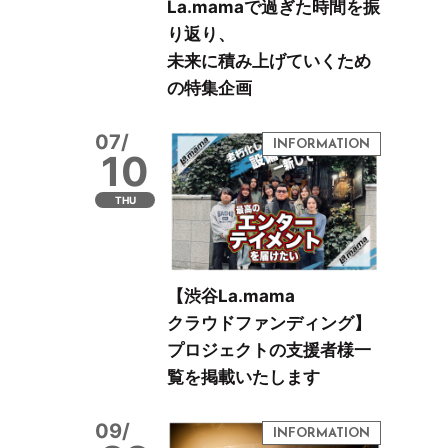
La.mamaで過ぎた時間を振
り返り、
未来に積み上げていくため
の特集企画
07/
10
THU
【渋谷La.mama
クラウドファンディング】
プロジェクトの支援者様一
覧を掲載いたします
09/