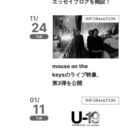
エッセイブログを開設！
11/
24
TUE
mouse on the
keysのライブ映像、
第3弾を公開
01/
11
TUE