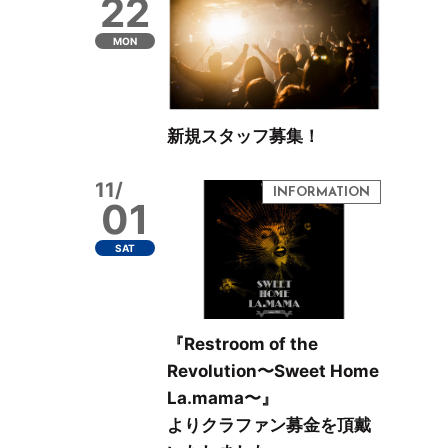
22
MON
新規スタッフ募集！
11/
01
SAT
『Restroom of the
Revolution〜Sweet Home
La.mama〜』
よりクラファン募金を頂戴