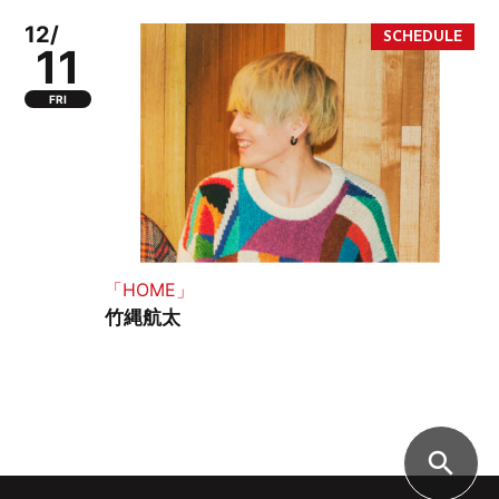
12/
11
FRI
「HOME」
竹縄航太
search