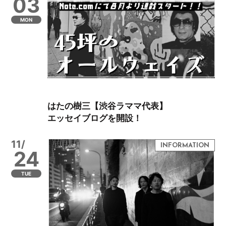
03
MON
はたの樹三【渋谷ラママ代表】
エッセイブログを開設！
11/
24
TUE