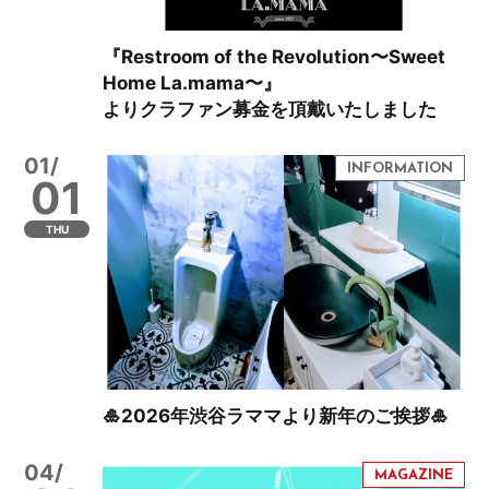
『Restroom of the Revolution〜Sweet
Home La.mama〜』
よりクラファン募金を頂戴いたしました
01/
01
THU
🎍2026年渋谷ラママより新年のご挨拶🎍
04/