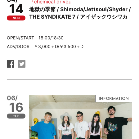
『chemical drive』
14
地獄の季節 / Shimoda/Jettsoul/Shyder /
THE SYNDIKATE 7 / アイザックウシワカ
SUN
OPEN/START 18:00/18:30
ADV/DOOR ￥3,000＋D/￥3,500＋D
06/
16
TUE