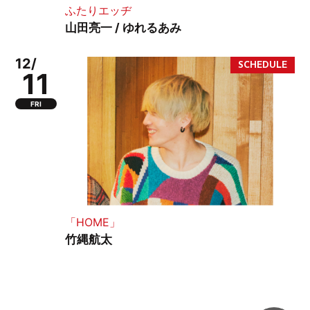
ふたりエッヂ
山田亮一 / ゆれるあみ
12/
11
FRI
「HOME」
竹縄航太