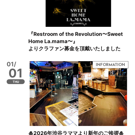
『Restroom of the Revolution〜Sweet
Home La.mama〜』
よりクラファン募金を頂戴いたしました
01/
01
THU
🎍2026年渋谷ラママより新年のご挨拶🎍