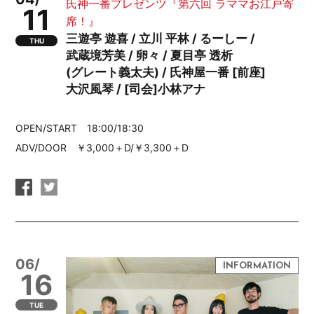
氏神一番プレゼンツ『第六回 ラママお江戸寄
11
席！』
三遊亭 遊喜 / 立川 平林 / るーしー /
THU
武蔵境芳美 / 卵々 / 夏目亭 透析
(グレート義太夫) / 氏神屋一番 [前座]
大沢風琴 / [司会]小林アナ
OPEN/START 18:00/18:30
ADV/DOOR ￥3,000＋D/￥3,300＋D
06/
16
TUE