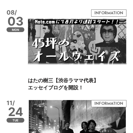
08/
03
MON
はたの樹三【渋谷ラママ代表】
エッセイブログを開設！
11/
24
TUE