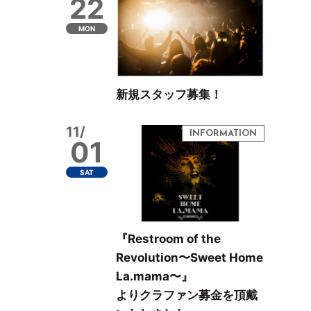
22
MON
新規スタッフ募集！
11/
01
SAT
『Restroom of the
Revolution〜Sweet Home
La.mama〜』
よりクラファン募金を頂戴