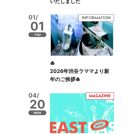
いたしました
01/
01
THU
🎍
2026年渋谷ラママより新
年のご挨拶🎍
04/
20
MON