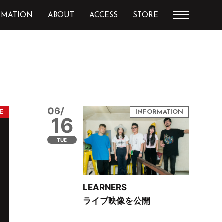
RMATION
ABOUT
ACCESS
STORE
06/
16
TUE
LEARNERS
ライブ映像を公開