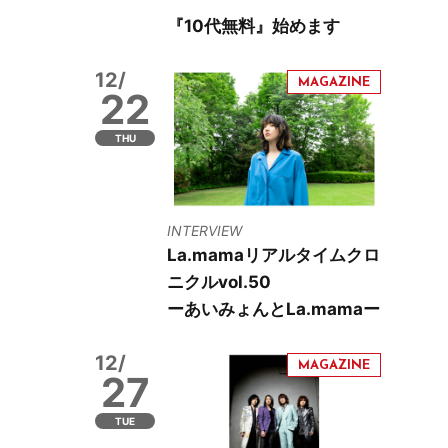
『10代無料』始めます
12/
22
THU
INTERVIEW
La.mamaリアルタイムクロ
ニクルvol.50
ーあいみょんとLa.mamaー
12/
27
TUE