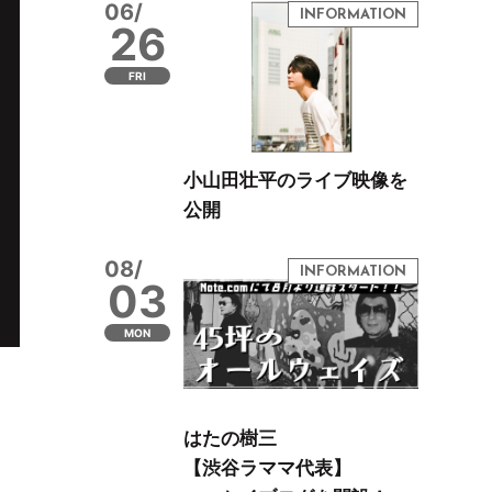
06/
26
FRI
小山田壮平のライブ映像を
公開
08/
03
MON
はたの樹三
【渋谷ラママ代表】