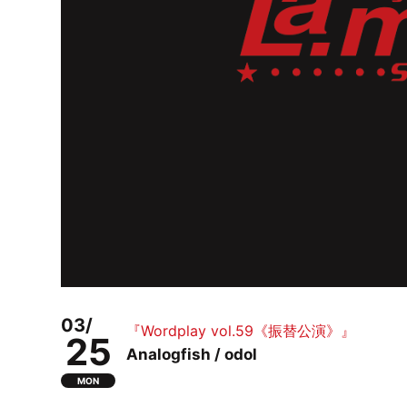
03/
『Wordplay vol.59《振替公演》』
25
Analogfish / odol
MON