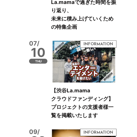
La.mamaで過ぎた時間を振
り返り、
未来に積み上げていくため
の特集企画
07/
10
THU
【渋谷La.mama
クラウドファンディング】
プロジェクトの支援者様一
覧を掲載いたします
09/