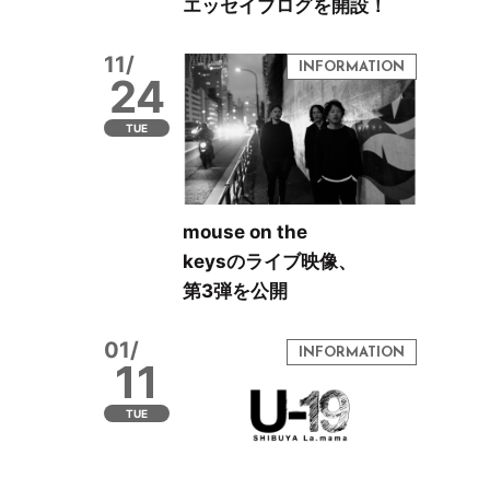
エッセイブログを開設！
11/
24
TUE
mouse on the
keysのライブ映像、
第3弾を公開
01/
11
TUE