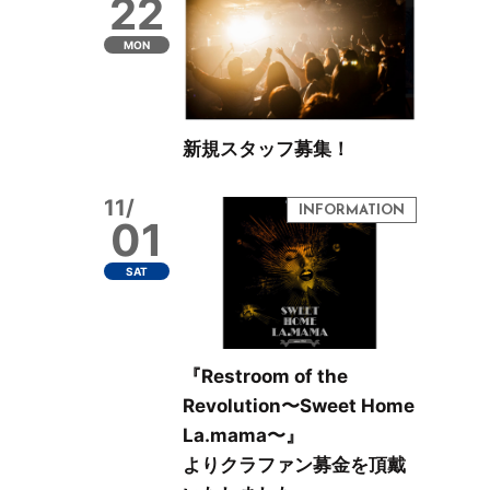
22
MON
新規スタッフ募集！
11/
01
SAT
『Restroom of the
Revolution〜Sweet Home
La.mama〜』
よりクラファン募金を頂戴