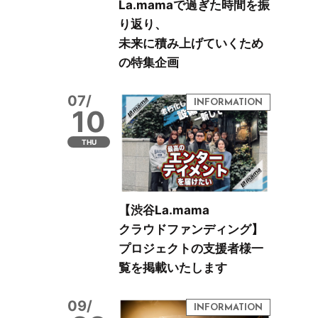
La.mamaで過ぎた時間を振
り返り、
未来に積み上げていくため
の特集企画
07/
10
THU
【渋谷La.mama
クラウドファンディング】
プロジェクトの支援者様一
覧を掲載いたします
09/