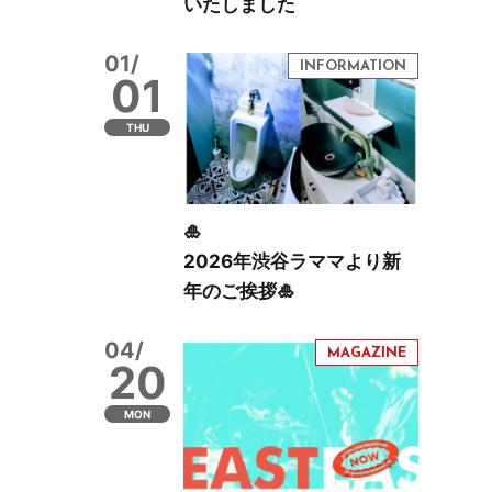
いたしました
01/
01
THU
🎍
2026年渋谷ラママより新
年のご挨拶🎍
04/
20
MON