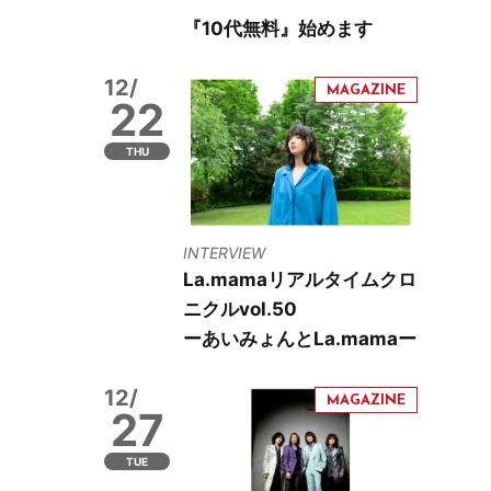
『10代無料』始めます
12/
22
THU
INTERVIEW
La.mamaリアルタイムクロ
ニクルvol.50
ーあいみょんとLa.mamaー
12/
27
TUE