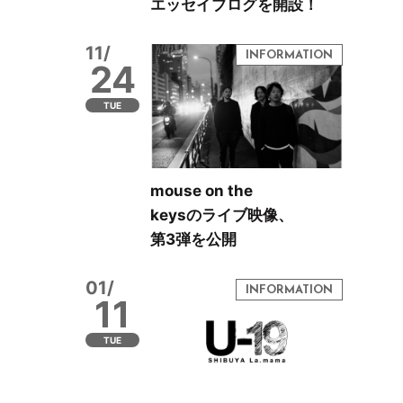
エッセイブログを開設！
11/
24
TUE
mouse on the
keysのライブ映像、
第3弾を公開
01/
11
TUE