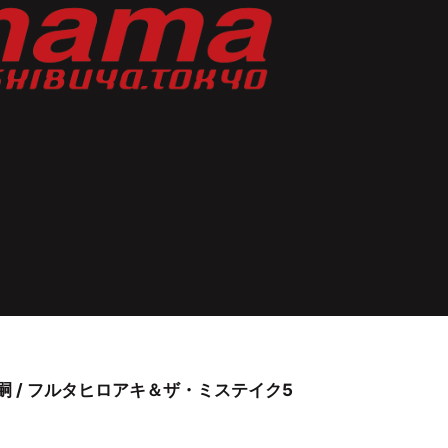
』
/ 持田浩嗣 / フルタヒロアキ＆ザ・ミステイク5