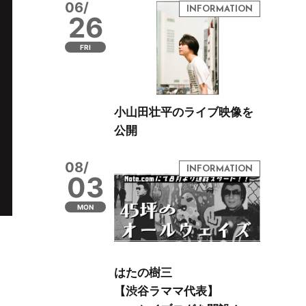
06/
26
FRI
小山田壮平のライブ映像を
公開
08/
03
MON
はたの樹三
【渋谷ラママ代表】