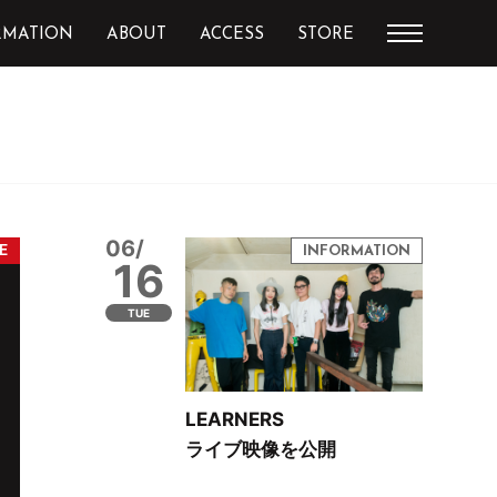
RMATION
ABOUT
ACCESS
STORE
06/
16
TUE
LEARNERS
ライブ映像を公開