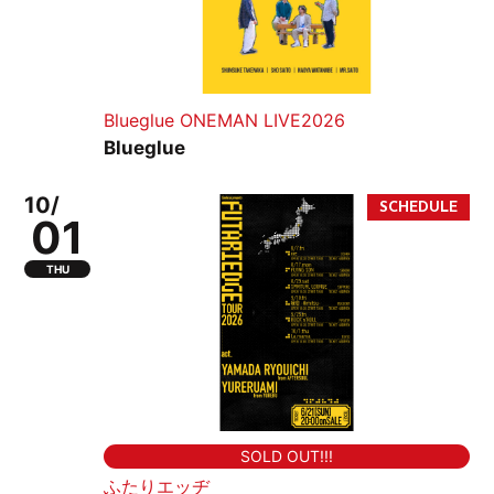
Blueglue ONEMAN LIVE2026
Blueglue
10/
01
THU
SOLD OUT!!!
ふたりエッヂ