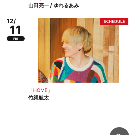
山田亮一 / ゆれるあみ
12/
11
FRI
「HOME」
竹縄航太