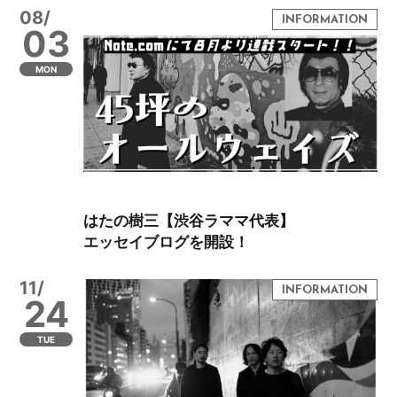
08/
03
MON
はたの樹三【渋谷ラママ代表】
エッセイブログを開設！
11/
24
TUE