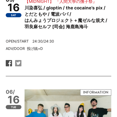
【MIDNIGHT】 『人間大學の撫子祭』
16
川染喜弘 / gloptin / the cocaine’s pix /
とだともや / 電波パパ /
SAT
はんみょうプロジェクト＋魔ゼルな規犬 /
羽良麻セルフ [司会] 海鹿島海斗
OPEN/START 24:30/24:30
ADV/DOOR
投げ銭+D
06/
16
TUE