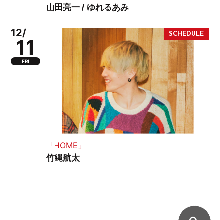
山田亮一 / ゆれるあみ
12/
11
FRI
「HOME」
竹縄航太