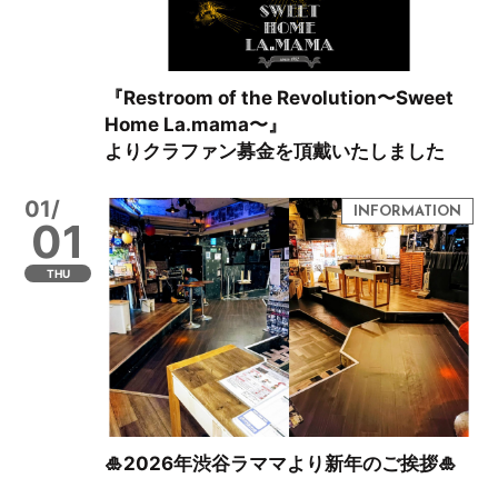
『Restroom of the Revolution〜Sweet
Home La.mama〜』
よりクラファン募金を頂戴いたしました
01/
01
THU
🎍2026年渋谷ラママより新年のご挨拶🎍