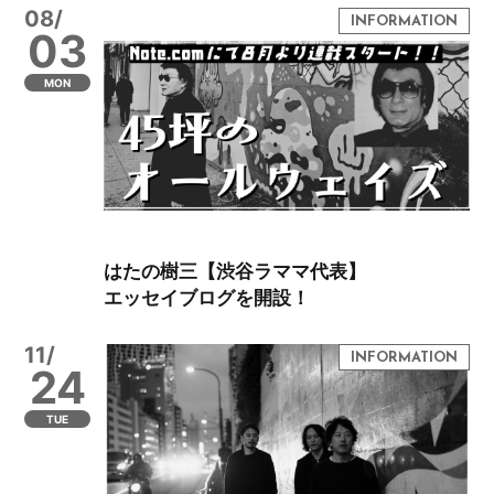
08/
03
MON
はたの樹三【渋谷ラママ代表】
エッセイブログを開設！
11/
24
TUE