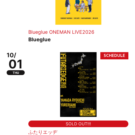
Blueglue ONEMAN LIVE2026
Blueglue
10/
01
THU
SOLD OUT!!!
ふたりエッヂ