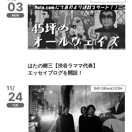
03
MON
はたの樹三【渋谷ラママ代表】
エッセイブログを開設！
11/
24
TUE