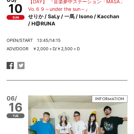
【DAY】 『音楽夢中ステーション「MASA」
10
Vo.６９～under the sun～』
せりか / SaLy / 一馬 / Isono / Kacchan
SUN
/ H@RUNA
OPEN/START 13:45/14:15
ADV/DOOR ￥2,000＋D/￥2,500＋D
06/
16
TUE