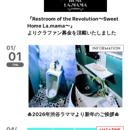
『Restroom of the Revolution〜Sweet
Home La.mama〜』
よりクラファン募金を頂戴いたしました
01/
01
THU
🎍2026年渋谷ラママより新年のご挨拶🎍
04/