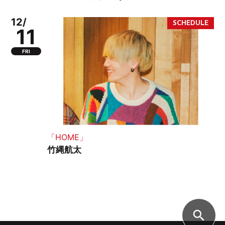
12/
11
FRI
「HOME」
竹縄航太
search