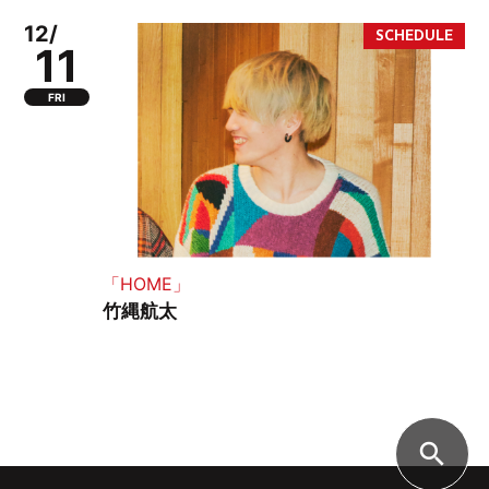
12/
11
FRI
「HOME」
竹縄航太
search