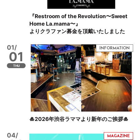
『Restroom of the Revolution〜Sweet
Home La.mama〜』
よりクラファン募金を頂戴いたしました
01/
01
THU
🎍2026年渋谷ラママより新年のご挨拶🎍
04/