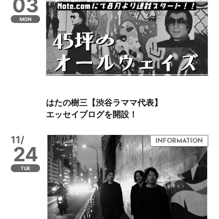
03
MON
はたの樹三【渋谷ラママ代表】
エッセイブログを開設！
11/
24
TUE