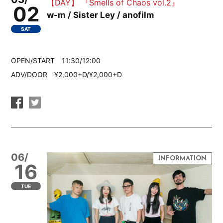
【DAY】 『Smells of Chaos vol.2』
02
w-m / Sister Ley / anofilm
SAT
OPEN/START 11:30/12:00
ADV/DOOR ¥2,000+D/¥2,000+D
06/
16
TUE