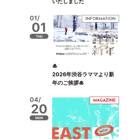
いたしました
01/
01
THU
🎍
2026年渋谷ラママより新
年のご挨拶🎍
04/
20
MON