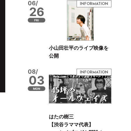
06/
26
FRI
小山田壮平のライブ映像を
公開
08/
03
MON
はたの樹三
【渋谷ラママ代表】