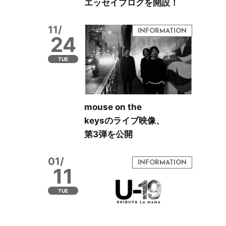
エッセイブログを開設！
11/
24
TUE
mouse on the
keysのライブ映像、
第3弾を公開
01/
11
TUE