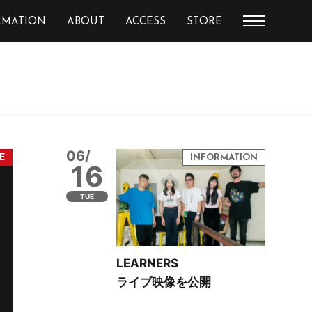
RMATION
ABOUT
ACCESS
STORE
06/
16
TUE
LEARNERS
ライブ映像を公開