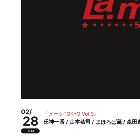
02/
『メークTOKYO Vol.3』
28
氏神一番 / 山本恭司 / まほろば薫 / 森田遊 
THU