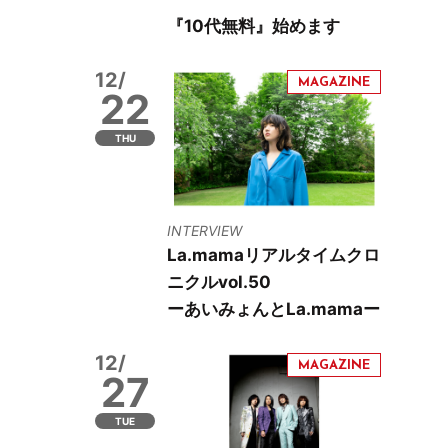
『10代無料』始めます
12/
22
THU
INTERVIEW
La.mamaリアルタイムクロ
ニクルvol.50
ーあいみょんとLa.mamaー
12/
27
TUE