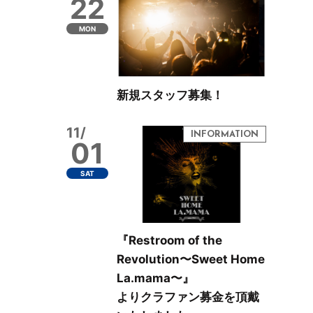
22
MON
新規スタッフ募集！
11/
01
SAT
『Restroom of the
Revolution〜Sweet Home
La.mama〜』
よりクラファン募金を頂戴