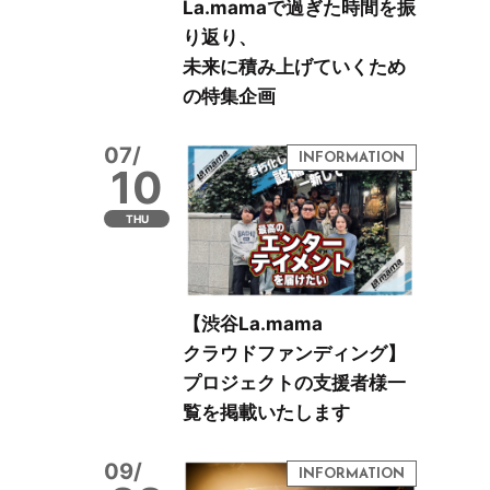
La.mamaで過ぎた時間を振
り返り、
未来に積み上げていくため
の特集企画
07/
10
THU
【渋谷La.mama
クラウドファンディング】
プロジェクトの支援者様一
覧を掲載いたします
09/