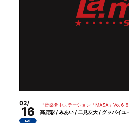
02/
『音楽夢中ステーション「MASA」Vo.６８～e
16
高鹿彩 / みあい / 二見友大 / グッバイユース 
SAT