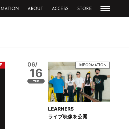
RMATION
ABOUT
ACCESS
STORE
06/
16
TUE
LEARNERS
ライブ映像を公開