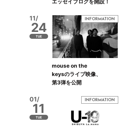
エッセイブログを開設！
11/
24
TUE
mouse on the
keysのライブ映像、
第3弾を公開
01/
11
TUE