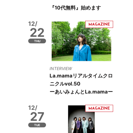
『10代無料』始めます
12/
22
THU
INTERVIEW
La.mamaリアルタイムクロ
ニクルvol.50
ーあいみょんとLa.mamaー
12/
27
TUE