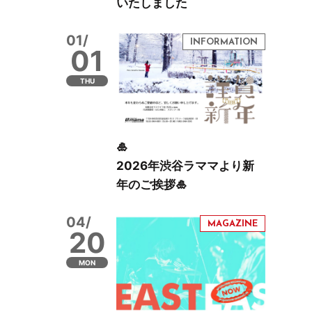
いたしました
01/
01
THU
🎍
2026年渋谷ラママより新
年のご挨拶🎍
04/
20
MON