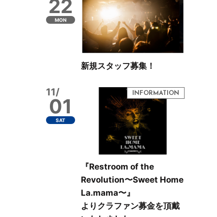
22
MON
新規スタッフ募集！
11/
01
SAT
『Restroom of the
Revolution〜Sweet Home
La.mama〜』
よりクラファン募金を頂戴