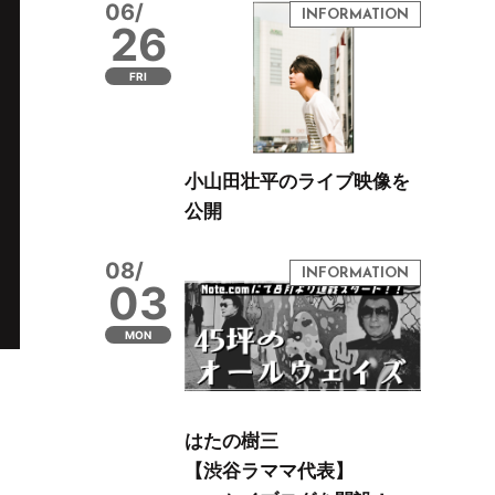
06/
26
FRI
小山田壮平のライブ映像を
公開
08/
03
MON
はたの樹三
【渋谷ラママ代表】