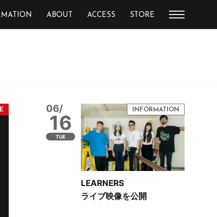
RMATION
ABOUT
ACCESS
STORE
06/
16
TUE
LEARNERS
ライブ映像を公開