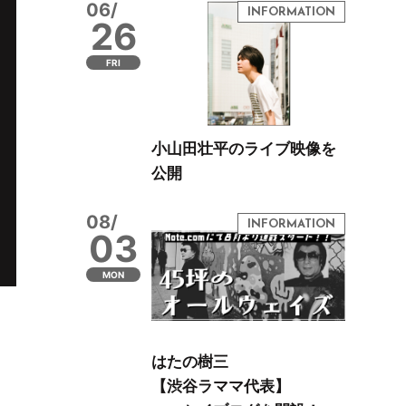
06/
26
FRI
小山田壮平のライブ映像を
公開
08/
03
MON
はたの樹三
【渋谷ラママ代表】