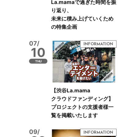
La.mamaで過ぎた時間を振
り返り、
未来に積み上げていくため
の特集企画
07/
10
THU
【渋谷La.mama
クラウドファンディング】
プロジェクトの支援者様一
覧を掲載いたします
09/