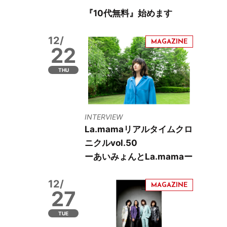
『10代無料』始めます
12/
22
THU
INTERVIEW
La.mamaリアルタイムクロ
ニクルvol.50
ーあいみょんとLa.mamaー
12/
27
TUE