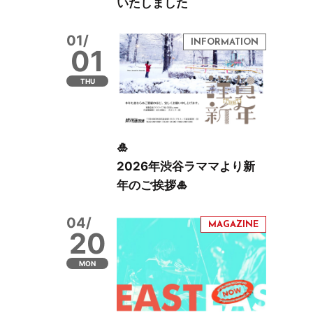
いたしました
01/
01
THU
🎍
2026年渋谷ラママより新
年のご挨拶🎍
04/
20
MON