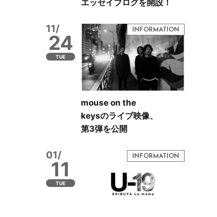
エッセイブログを開設！
11/
24
TUE
mouse on the
keysのライブ映像、
第3弾を公開
01/
11
TUE