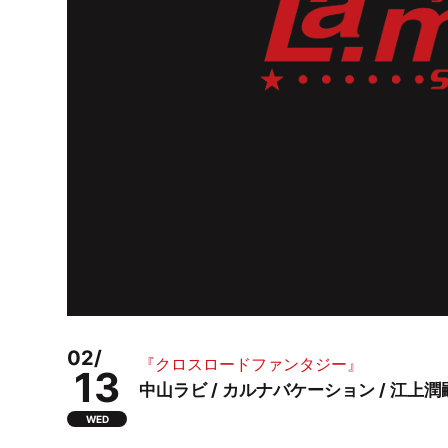
02/
『クロスロードファンタジー』
13
中山ラビ / カルナバケーション / 江上潤嗣 / 
WED