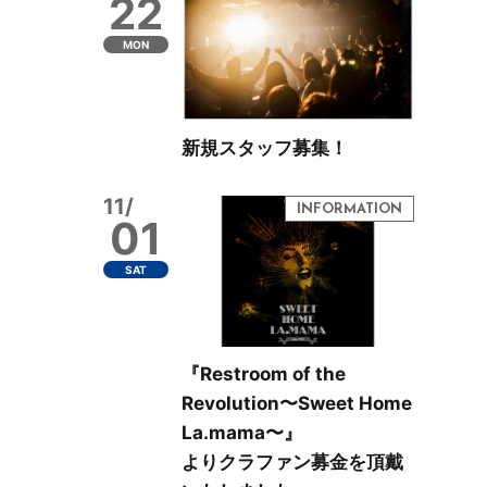
22
MON
新規スタッフ募集！
11/
01
SAT
『Restroom of the
Revolution〜Sweet Home
La.mama〜』
よりクラファン募金を頂戴