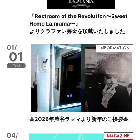
『Restroom of the Revolution〜Sweet
Home La.mama〜』
よりクラファン募金を頂戴いたしました
01/
01
THU
🎍2026年渋谷ラママより新年のご挨拶🎍
04/