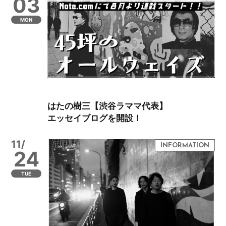
03
MON
はたの樹三【渋谷ラママ代表】
エッセイブログを開設！
11/
24
TUE