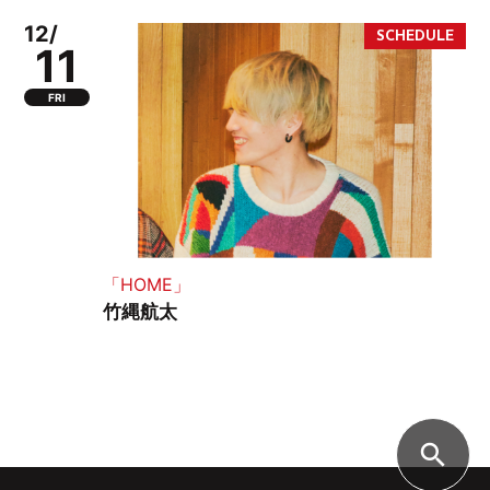
12/
11
FRI
「HOME」
竹縄航太
search