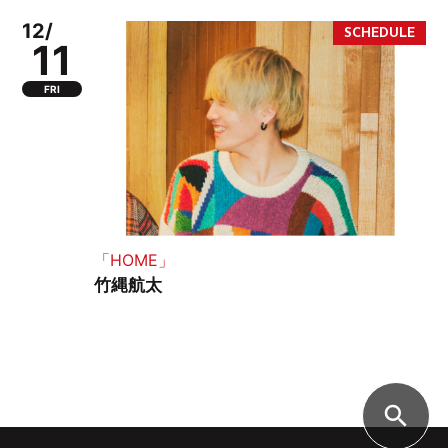
12/
11
FRI
「HOME」
竹縄航太
search