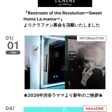
『Restroom of the Revolution〜Sweet
Home La.mama〜』
よりクラファン募金を頂戴いたしました
01/
01
THU
🎍2026年渋谷ラママより新年のご挨拶🎍
04/