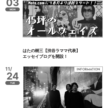
03
MON
はたの樹三【渋谷ラママ代表】
エッセイブログを開設！
11/
24
TUE