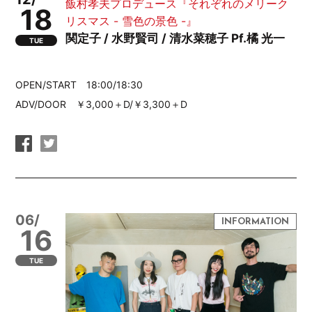
飯村孝夫プロデュース『それぞれのメリーク
18
リスマス - 雪色の景色 -』
関定子 / 水野賢司 / 清水菜穂子 Pf.橘 光一
TUE
OPEN/START 18:00/18:30
ADV/DOOR ￥3,000＋D/￥3,300＋D
06/
16
TUE