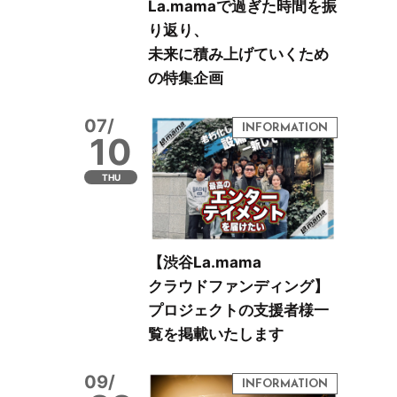
La.mamaで過ぎた時間を振
り返り、
未来に積み上げていくため
の特集企画
07/
10
THU
【渋谷La.mama
クラウドファンディング】
プロジェクトの支援者様一
覧を掲載いたします
09/