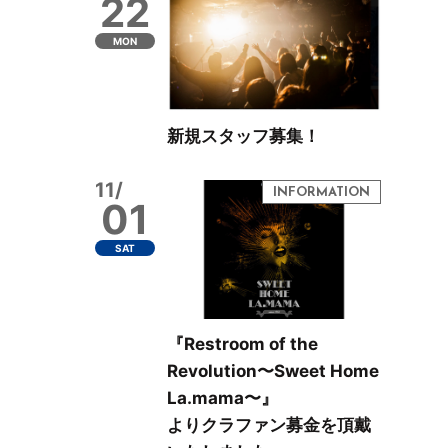
22
MON
新規スタッフ募集！
11/
01
SAT
『Restroom of the
Revolution〜Sweet Home
La.mama〜』
よりクラファン募金を頂戴