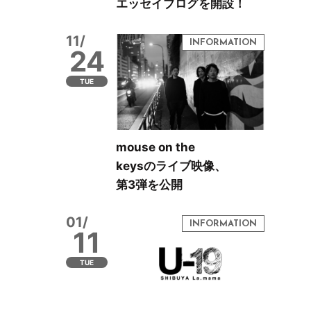
エッセイブログを開設！
11/
24
TUE
mouse on the
keysのライブ映像、
第3弾を公開
01/
11
TUE