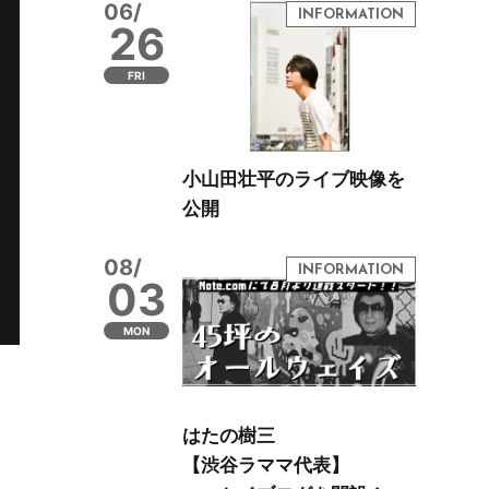
06/
26
FRI
小山田壮平のライブ映像を
公開
08/
03
MON
はたの樹三
【渋谷ラママ代表】