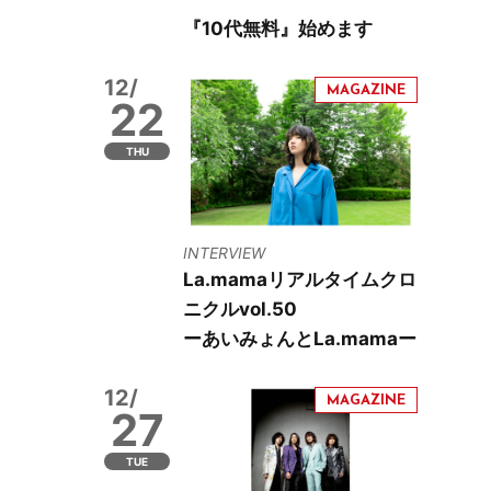
『10代無料』始めます
12/
22
THU
INTERVIEW
La.mamaリアルタイムクロ
ニクルvol.50
ーあいみょんとLa.mamaー
12/
27
TUE