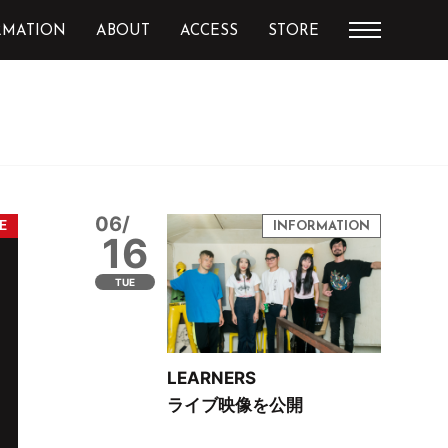
RMATION
ABOUT
ACCESS
STORE
06/
16
TUE
LEARNERS
ライブ映像を公開