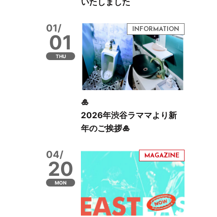
いたしました
01/
01
THU
🎍
2026年渋谷ラママより新
年のご挨拶🎍
04/
20
MON