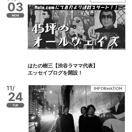
03
MON
はたの樹三【渋谷ラママ代表】
エッセイブログを開設！
11/
24
TUE