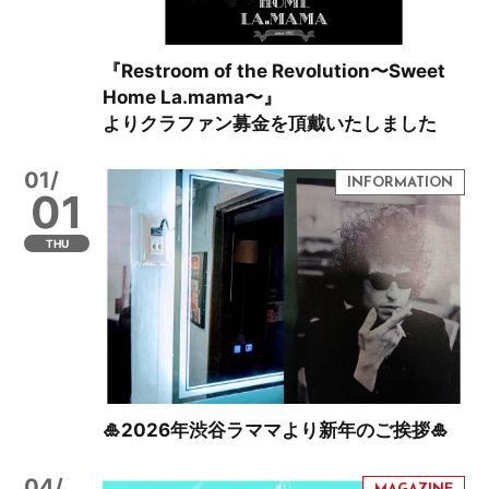
『Restroom of the Revolution〜Sweet
Home La.mama〜』
よりクラファン募金を頂戴いたしました
01/
01
THU
🎍2026年渋谷ラママより新年のご挨拶🎍
04/