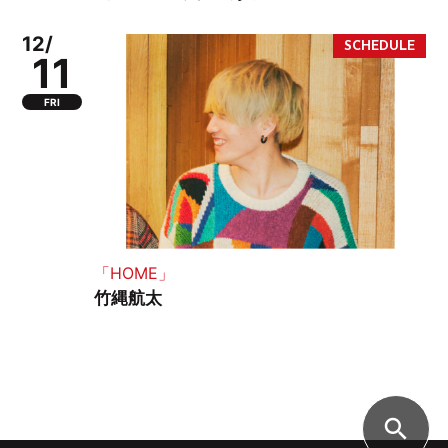
12/
11
FRI
「HOME」
竹縄航太
search