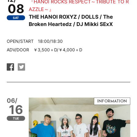
『HANOI ROCKS RESPECT～TRIBUTE TO R
08
AZZLE～』
THE HANOI ROXYZ / DOLLS / The
SAT
Broken Heartedz / DJ Mikki SExX
OPEN/START 18:00/18:30
ADV/DOOR ￥3,500＋D/￥4,000＋D
06/
16
TUE