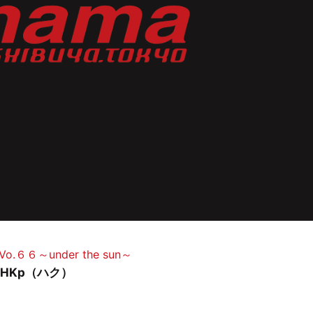
６～under the sun～
 / HKp（ハク）