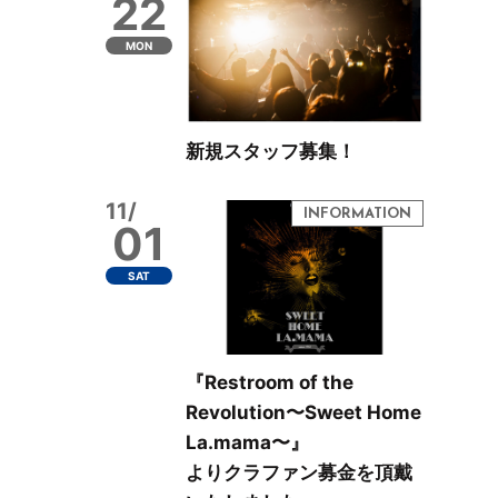
22
MON
新規スタッフ募集！
11/
01
SAT
『Restroom of the
Revolution〜Sweet Home
La.mama〜』
よりクラファン募金を頂戴