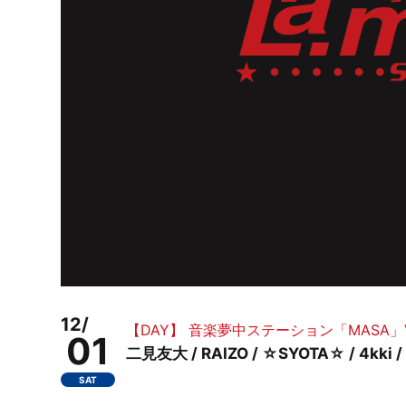
12/
【DAY】 音楽夢中ステーション「MASA」Vo.６
01
二見友大 / RAIZO / ☆SYOTA☆ / 4kki
SAT