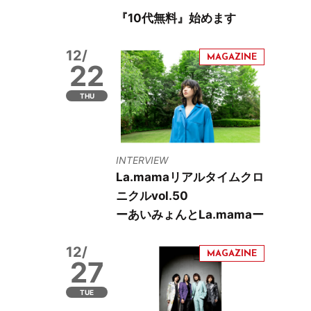
『10代無料』始めます
12/
22
THU
INTERVIEW
La.mamaリアルタイムクロ
ニクルvol.50
ーあいみょんとLa.mamaー
12/
27
TUE