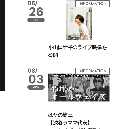
06/
26
FRI
小山田壮平のライブ映像を
公開
08/
03
MON
はたの樹三
【渋谷ラママ代表】