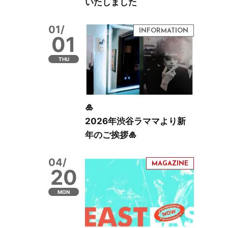
いたしました
01/
01
THU
🎍
2026年渋谷ラママより新
年のご挨拶🎍
04/
20
MON