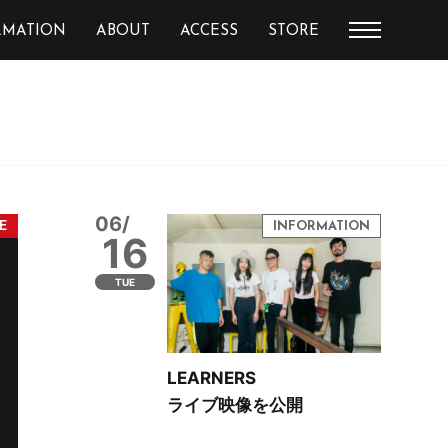
RMATION
ABOUT
ACCESS
STORE
06/
16
TUE
LEARNERS
ライブ映像を公開