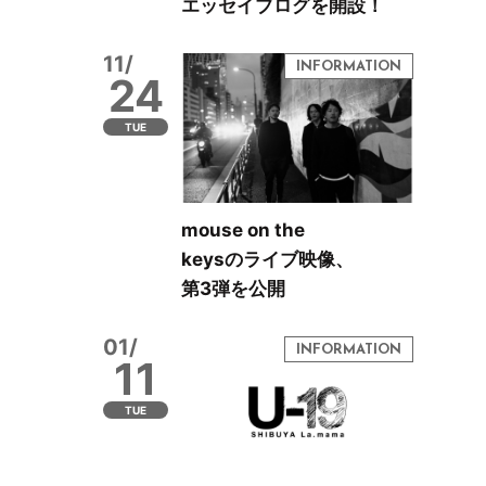
エッセイブログを開設！
11/
24
TUE
mouse on the
keysのライブ映像、
第3弾を公開
01/
11
TUE