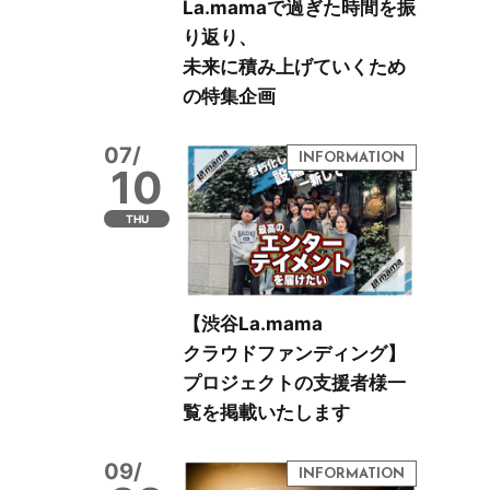
La.mamaで過ぎた時間を振
り返り、
未来に積み上げていくため
の特集企画
07/
10
THU
【渋谷La.mama
クラウドファンディング】
プロジェクトの支援者様一
覧を掲載いたします
09/