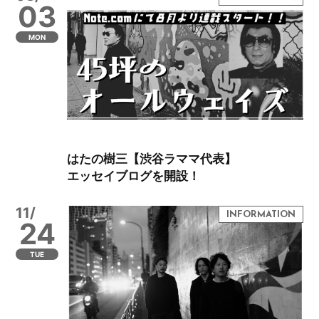
03
MON
はたの樹三【渋谷ラママ代表】
エッセイブログを開設！
11/
24
TUE