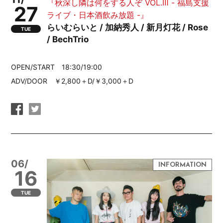
『秋深し隣は何をする人ぞ VOL.Ⅲ - 福島支援
27
ライブ・日本酒飲み放題 -』
らいむらいと / 加納秀人 / 新月灯花 / Rose
TUE
/ BechTrio
OPEN/START 18:30/19:00
ADV/DOOR ￥2,800＋D/￥3,000＋D
06/
16
TUE