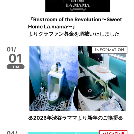
『Restroom of the Revolution〜Sweet
Home La.mama〜』
よりクラファン募金を頂戴いたしました
01/
01
THU
🎍2026年渋谷ラママより新年のご挨拶🎍
04/