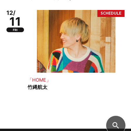
12/
11
FRI
「HOME」
竹縄航太
search