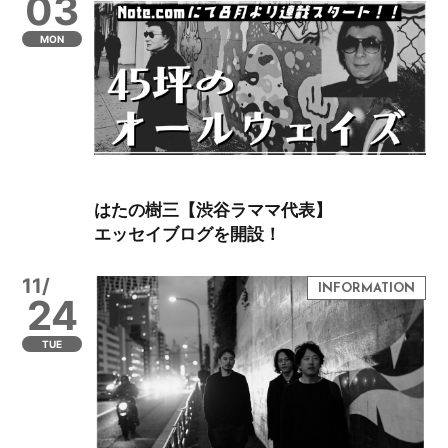
03
MON
はたの樹三【渋谷ラママ代表】
エッセイブログを開設！
11/
24
TUE