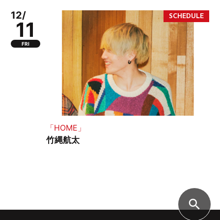
12/
11
FRI
「HOME」
竹縄航太
search