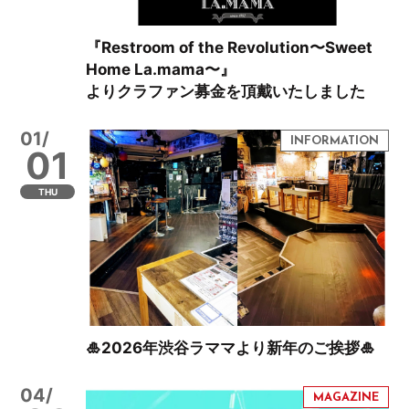
『Restroom of the Revolution〜Sweet
Home La.mama〜』
よりクラファン募金を頂戴いたしました
01/
01
THU
🎍2026年渋谷ラママより新年のご挨拶🎍
04/