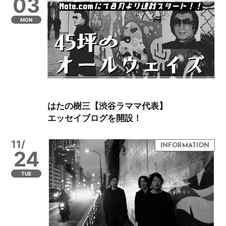
03
MON
はたの樹三【渋谷ラママ代表】
エッセイブログを開設！
11/
24
TUE