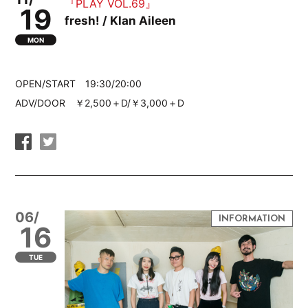
『PLAY VOL.69』
19
fresh! / Klan Aileen
MON
OPEN/START 19:30/20:00
ADV/DOOR ￥2,500＋D/￥3,000＋D
06/
16
TUE