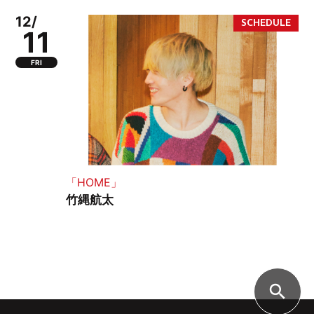
12/
11
FRI
「HOME」
竹縄航太
search