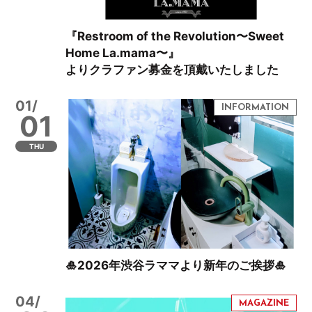
『Restroom of the Revolution〜Sweet
Home La.mama〜』
よりクラファン募金を頂戴いたしました
01/
01
THU
🎍2026年渋谷ラママより新年のご挨拶🎍
04/