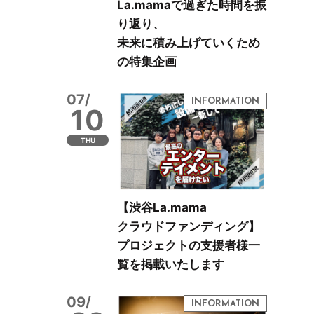
La.mamaで過ぎた時間を振
り返り、
未来に積み上げていくため
の特集企画
07/
10
THU
【渋谷La.mama
クラウドファンディング】
プロジェクトの支援者様一
覧を掲載いたします
09/