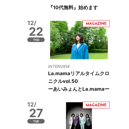
『10代無料』始めます
12/
22
THU
INTERVIEW
La.mamaリアルタイムクロ
ニクルvol.50
ーあいみょんとLa.mamaー
12/
27
TUE