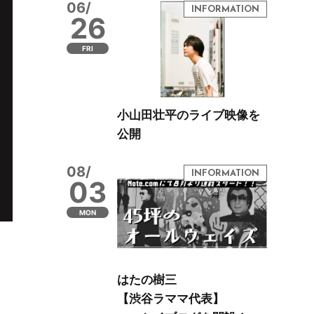
06/
26
FRI
小山田壮平のライブ映像を
公開
08/
03
MON
はたの樹三
【渋谷ラママ代表】