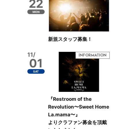
22
MON
新規スタッフ募集！
11/
01
SAT
『Restroom of the
Revolution〜Sweet Home
La.mama〜』
よりクラファン募金を頂戴