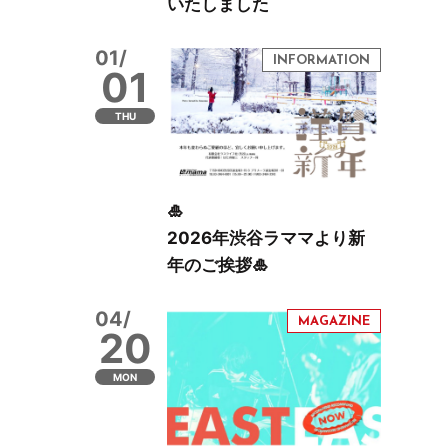
いたしました
01/
01
THU
🎍
2026年渋谷ラママより新
年のご挨拶🎍
04/
20
MON