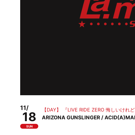
11/
【DAY】 『LIVE RIDE ZERO 悔しい
18
ARIZONA GUNSLINGER / ACID(A)
SUN