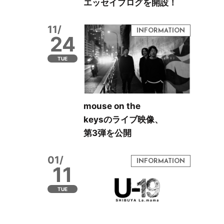
エッセイブログを開設！
11/
24
TUE
mouse on the
keysのライブ映像、
第3弾を公開
01/
11
TUE