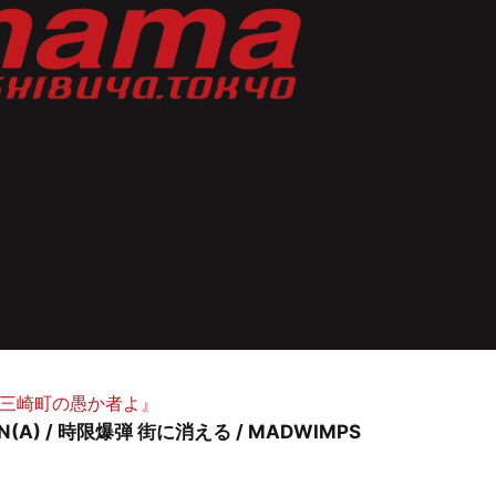
けれど三崎町の愚か者よ』
MAN(A) / 時限爆弾 街に消える / MADWIMPS