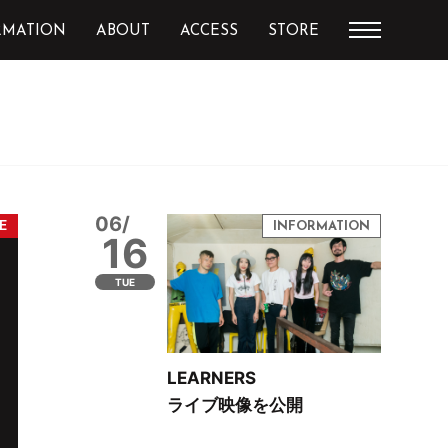
RMATION
ABOUT
ACCESS
STORE
06/
16
TUE
LEARNERS
ライブ映像を公開