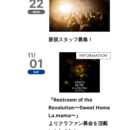
22
MON
新規スタッフ募集！
11/
01
SAT
『Restroom of the
Revolution〜Sweet Home
La.mama〜』
よりクラファン募金を頂戴