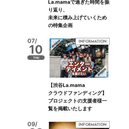
La.mamaで過ぎた時間を振
り返り、
未来に積み上げていくため
の特集企画
07/
10
THU
【渋谷La.mama
クラウドファンディング】
プロジェクトの支援者様一
覧を掲載いたします
09/