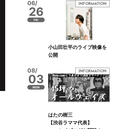
06/
26
FRI
小山田壮平のライブ映像を
公開
08/
03
MON
はたの樹三
【渋谷ラママ代表】