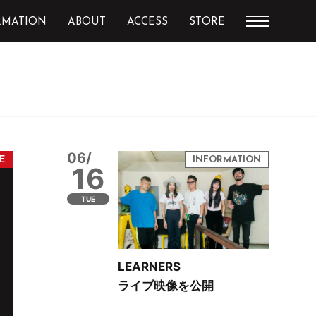
RMATION
ABOUT
ACCESS
STORE
06/
16
TUE
LEARNERS
ライブ映像を公開