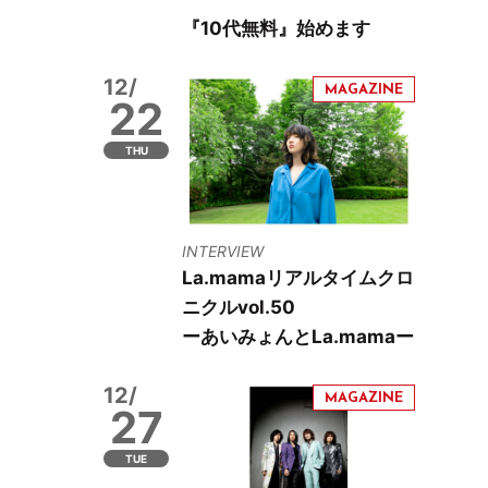
『10代無料』始めます
12/
22
THU
INTERVIEW
La.mamaリアルタイムクロ
ニクルvol.50
ーあいみょんとLa.mamaー
12/
27
TUE