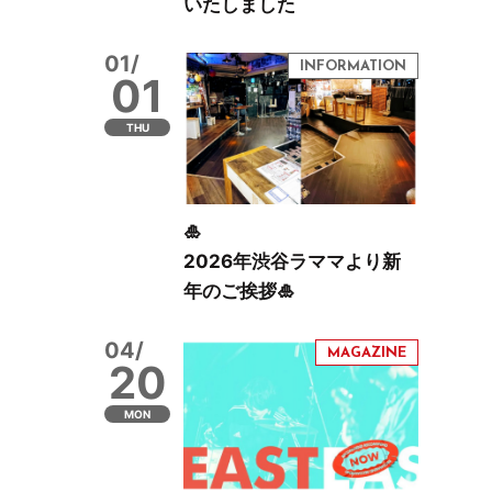
いたしました
01/
01
THU
🎍
2026年渋谷ラママより新
年のご挨拶🎍
04/
20
MON