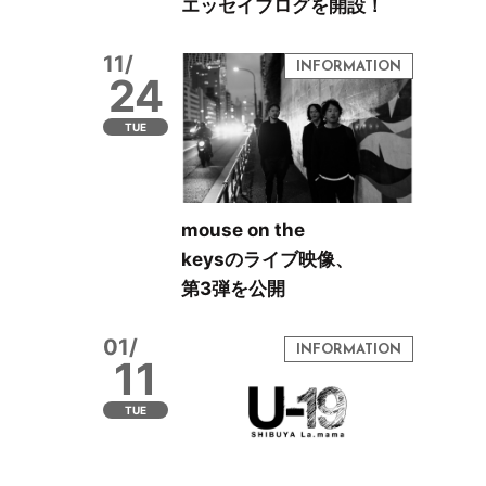
エッセイブログを開設！
11/
24
TUE
mouse on the
keysのライブ映像、
第3弾を公開
01/
11
TUE