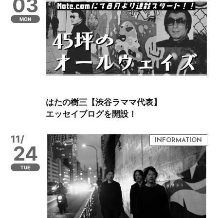
03
MON
はたの樹三【渋谷ラママ代表】
エッセイブログを開設！
11/
24
TUE