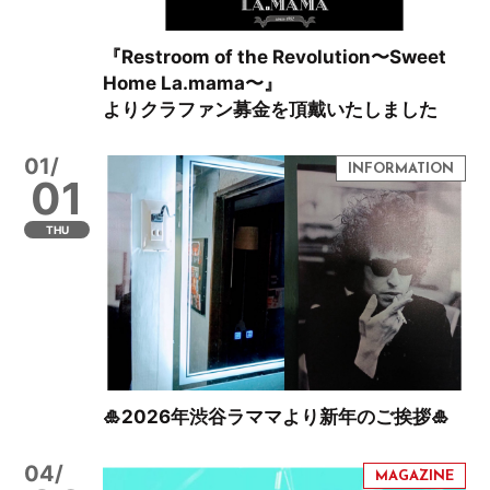
『Restroom of the Revolution〜Sweet
Home La.mama〜』
よりクラファン募金を頂戴いたしました
01/
01
THU
🎍2026年渋谷ラママより新年のご挨拶🎍
04/