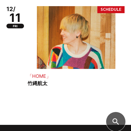
12/
11
FRI
「HOME」
竹縄航太
search