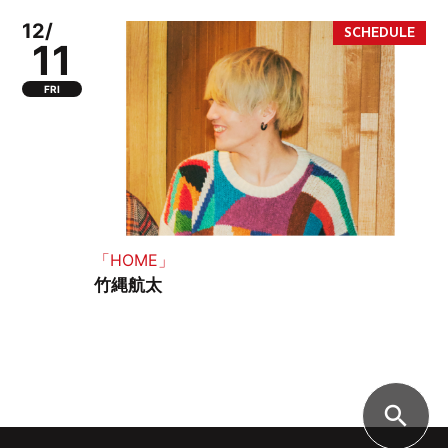
12/
11
FRI
「HOME」
竹縄航太
search