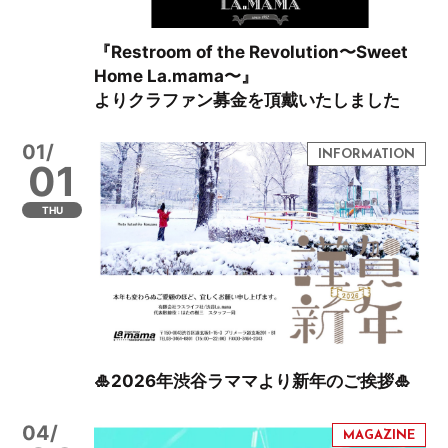
『Restroom of the Revolution〜Sweet
Home La.mama〜』
よりクラファン募金を頂戴いたしました
01/
01
THU
🎍2026年渋谷ラママより新年のご挨拶🎍
04/