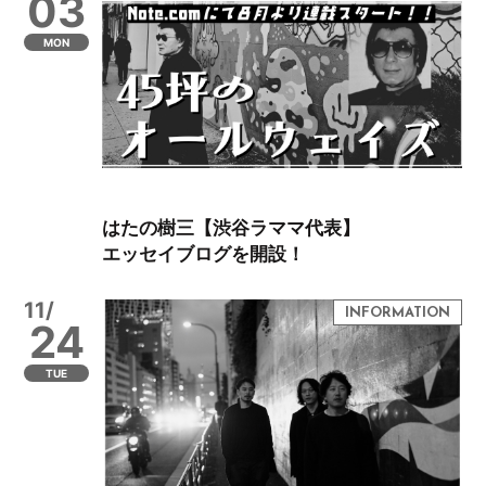
03
MON
はたの樹三【渋谷ラママ代表】
エッセイブログを開設！
11/
24
TUE