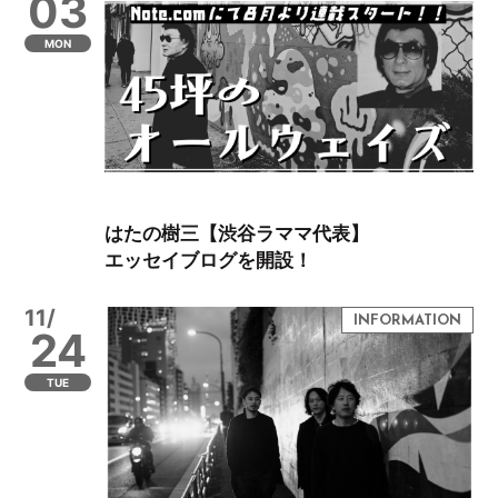
03
MON
はたの樹三【渋谷ラママ代表】
エッセイブログを開設！
11/
24
TUE