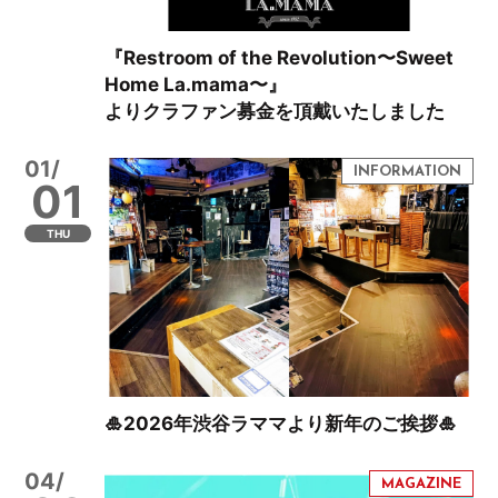
『Restroom of the Revolution〜Sweet
Home La.mama〜』
よりクラファン募金を頂戴いたしました
01/
01
THU
🎍2026年渋谷ラママより新年のご挨拶🎍
04/