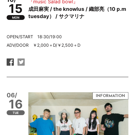
『music Salad bowl』
15
成田麻実 / the knowlus / 織部亮（10 p.m
tuesday） / サクマリナ
MON
OPEN/START 18:30/19:00
ADV/DOOR ￥2,000＋D/￥2,500＋D
06/
16
TUE