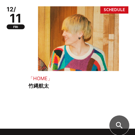
12/
11
FRI
「HOME」
竹縄航太
search