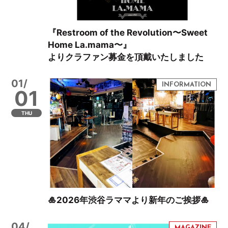
『Restroom of the Revolution〜Sweet
Home La.mama〜』
よりクラファン募金を頂戴いたしました
01/
01
THU
🎍2026年渋谷ラママより新年のご挨拶🎍
04/