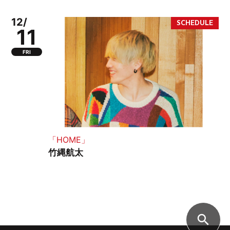
12/
11
FRI
「HOME」
竹縄航太
search