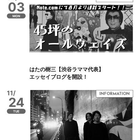
03
MON
はたの樹三【渋谷ラママ代表】
エッセイブログを開設！
11/
24
TUE