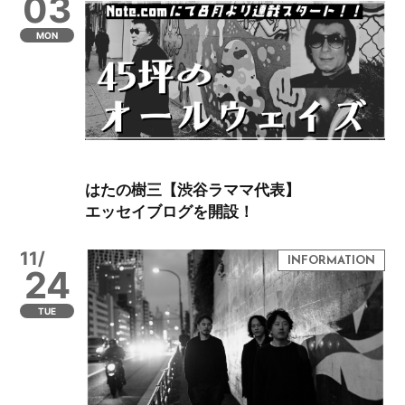
03
MON
はたの樹三【渋谷ラママ代表】
エッセイブログを開設！
11/
24
TUE