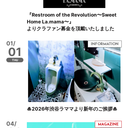
『Restroom of the Revolution〜Sweet
Home La.mama〜』
よりクラファン募金を頂戴いたしました
01/
01
THU
🎍2026年渋谷ラママより新年のご挨拶🎍
04/