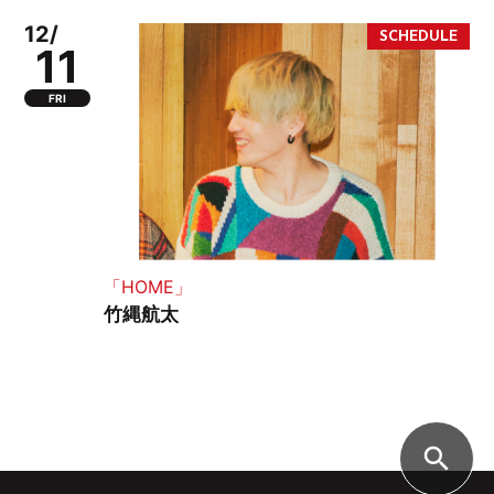
12/
11
FRI
「HOME」
竹縄航太
search