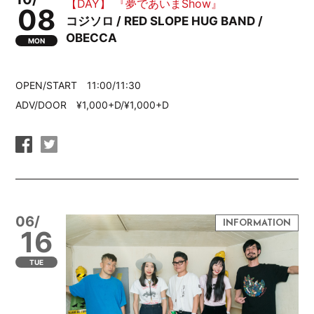
【DAY】 『夢であいまShow』
08
コジソロ / RED SLOPE HUG BAND /
OBECCA
MON
OPEN/START 11:00/11:30
ADV/DOOR ¥1,000+D/¥1,000+D
06/
16
TUE