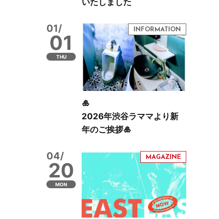
いたしました
01/
01
THU
🎍
2026年渋谷ラママより新
年のご挨拶🎍
04/
20
MON