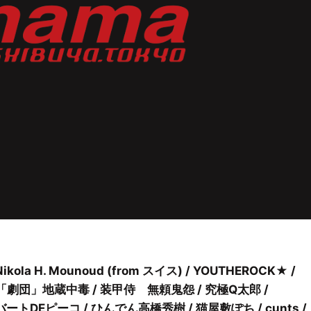
 Nikola H. Mounoud (from スイス) / YOUTHEROCK★ /
「劇団」地蔵中毒 / 装甲侍 無頼鬼怨 / 究極Q太郎 /
バートDEピーコ / ひんでん高橋秀樹 / 猫屋敷ぽち / cunts /