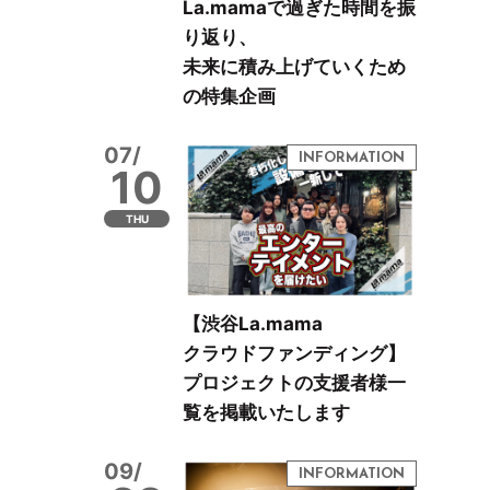
La.mamaで過ぎた時間を振
り返り、
未来に積み上げていくため
の特集企画
07/
10
THU
【渋谷La.mama
クラウドファンディング】
プロジェクトの支援者様一
覧を掲載いたします
09/