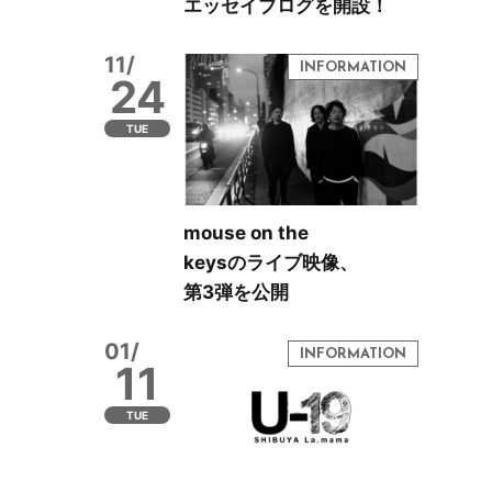
エッセイブログを開設！
11/
24
TUE
mouse on the
keysのライブ映像、
第3弾を公開
01/
11
TUE