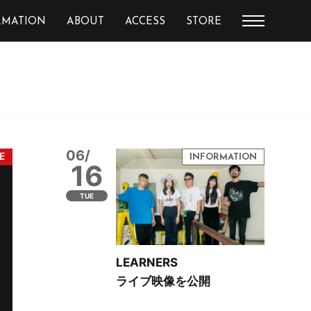
RMATION
ABOUT
ACCESS
STORE
06/
16
TUE
LEARNERS
ライブ映像を公開