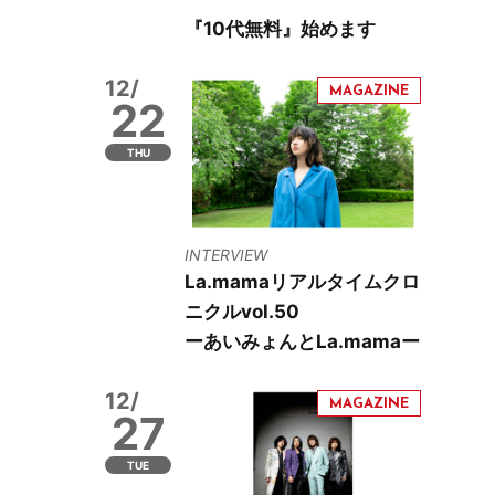
『10代無料』始めます
12/
22
THU
INTERVIEW
La.mamaリアルタイムクロ
ニクルvol.50
ーあいみょんとLa.mamaー
12/
27
TUE