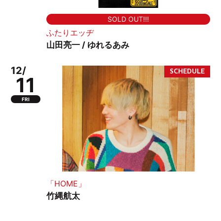
SOLD OUT!!!
ふたりエッヂ
山田亮一 / ゆれるあみ
12/
11
FRI
「HOME」
竹縄航太