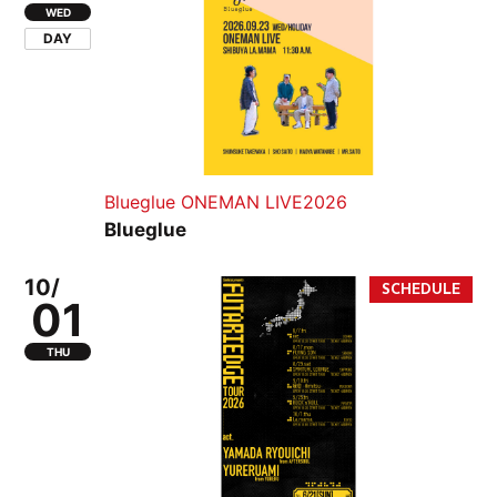
WED
DAY
Blueglue ONEMAN LIVE2026
Blueglue
10/
01
THU