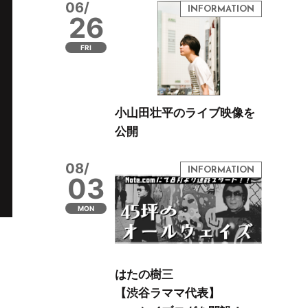
06/
26
FRI
小山田壮平のライブ映像を
公開
08/
03
MON
はたの樹三
【渋谷ラママ代表】