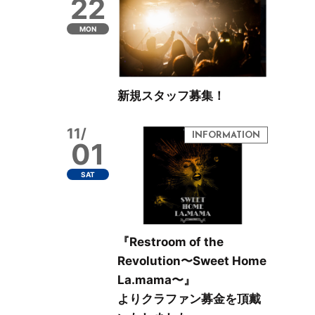
22
MON
新規スタッフ募集！
11/
01
SAT
『Restroom of the
Revolution〜Sweet Home
La.mama〜』
よりクラファン募金を頂戴