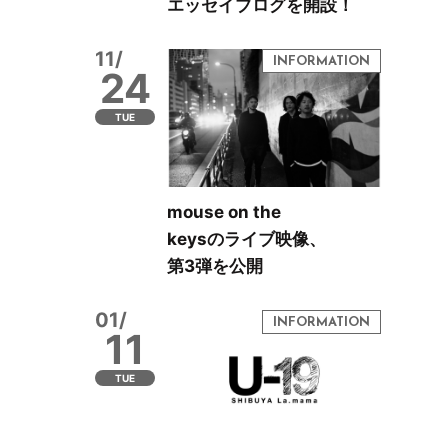
エッセイブログを開設！
11/
24
TUE
mouse on the
keysのライブ映像、
第3弾を公開
01/
11
TUE