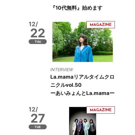
『10代無料』始めます
12/
22
THU
INTERVIEW
La.mamaリアルタイムクロ
ニクルvol.50
ーあいみょんとLa.mamaー
12/
27
TUE