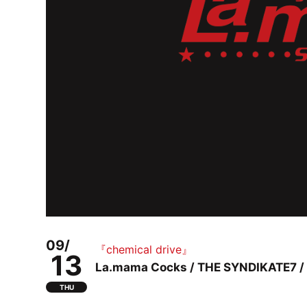
09/
『chemical drive』
13
La.mama Cocks / THE SYNDIKATE7 /
THU