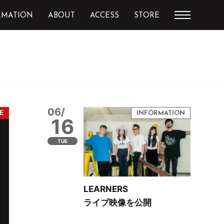
RMATION
ABOUT
ACCESS
STORE
06/
16
TUE
LEARNERS
ライブ映像を公開