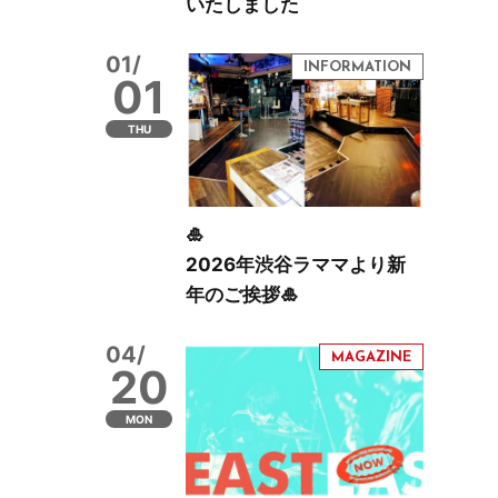
いたしました
01/
01
THU
🎍
2026年渋谷ラママより新
年のご挨拶🎍
04/
20
MON