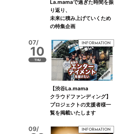
La.mamaで過ぎた時間を振
り返り、
未来に積み上げていくため
の特集企画
07/
10
THU
【渋谷La.mama
クラウドファンディング】
プロジェクトの支援者様一
覧を掲載いたします
09/