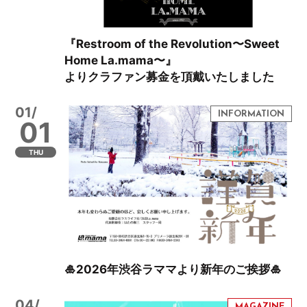
『Restroom of the Revolution〜Sweet
Home La.mama〜』
よりクラファン募金を頂戴いたしました
01/
01
THU
🎍2026年渋谷ラママより新年のご挨拶🎍
04/