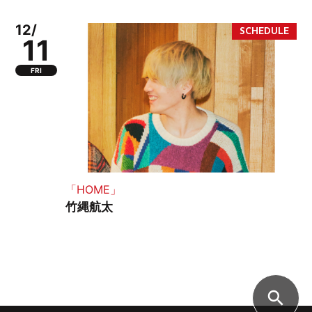
12/
11
FRI
「HOME」
竹縄航太
search