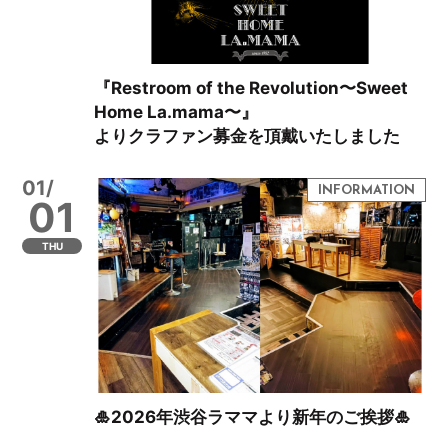
『Restroom of the Revolution〜Sweet
Home La.mama〜』
よりクラファン募金を頂戴いたしました
01/
01
THU
🎍2026年渋谷ラママより新年のご挨拶🎍