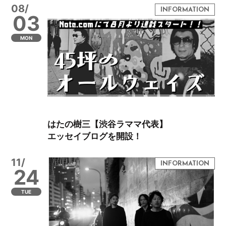
08/
03
MON
はたの樹三【渋谷ラママ代表】
エッセイブログを開設！
11/
24
TUE