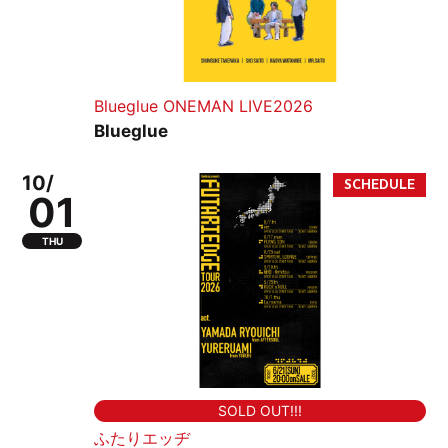
Blueglue ONEMAN LIVE2026
Blueglue
10/
01
THU
SOLD OUT!!!
ふたりエッヂ