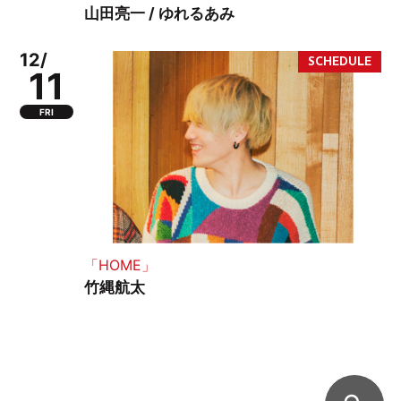
山田亮一 / ゆれるあみ
12/
11
FRI
「HOME」
竹縄航太