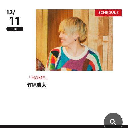
12/
11
FRI
「HOME」
竹縄航太
search