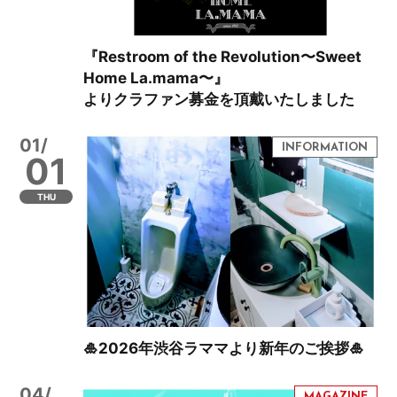
『Restroom of the Revolution〜Sweet
Home La.mama〜』
よりクラファン募金を頂戴いたしました
01/
01
THU
🎍2026年渋谷ラママより新年のご挨拶🎍
04/