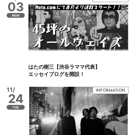
03
MON
はたの樹三【渋谷ラママ代表】
エッセイブログを開設！
11/
24
TUE