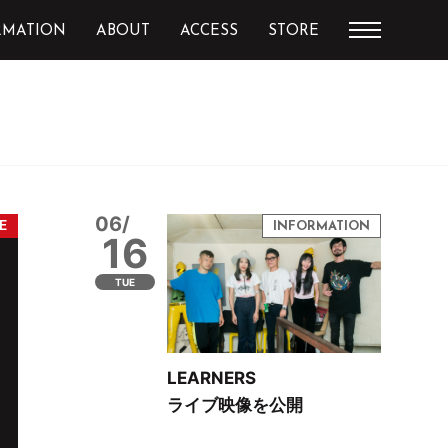
RMATION
ABOUT
ACCESS
STORE
06/
16
TUE
LEARNERS
ライブ映像を公開