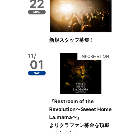
22
MON
新規スタッフ募集！
11/
01
SAT
『Restroom of the
Revolution〜Sweet Home
La.mama〜』
よりクラファン募金を頂戴