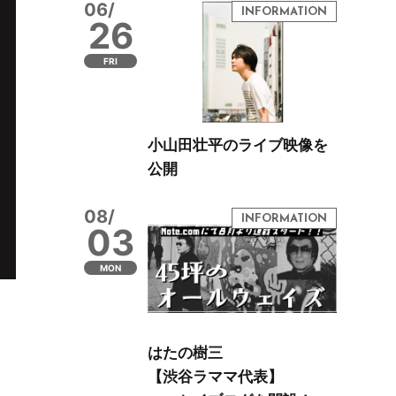
06/
26
FRI
小山田壮平のライブ映像を
公開
08/
03
MON
はたの樹三
【渋谷ラママ代表】