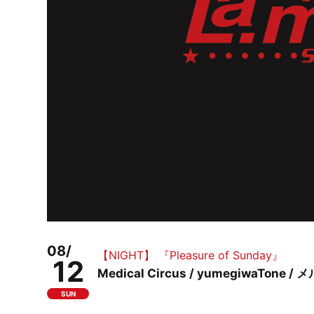
08/
【NIGHT】 『Pleasure of Sunday』
12
Medical Circus / yumegiwaTon
SUN