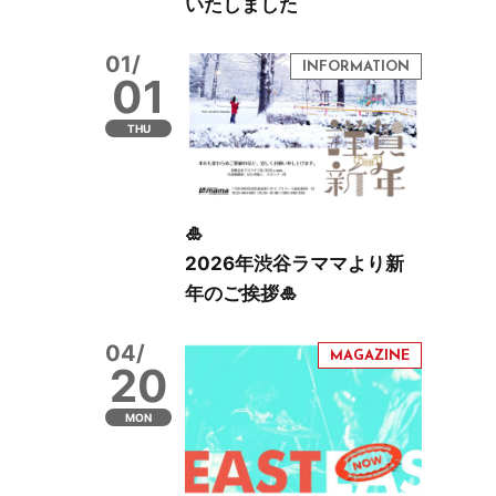
いたしました
01/
01
THU
🎍
2026年渋谷ラママより新
年のご挨拶🎍
04/
20
MON