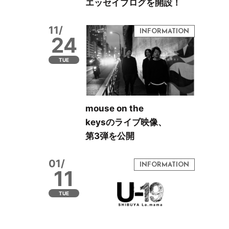
エッセイブログを開設！
11/
24
TUE
mouse on the
keysのライブ映像、
第3弾を公開
01/
11
TUE