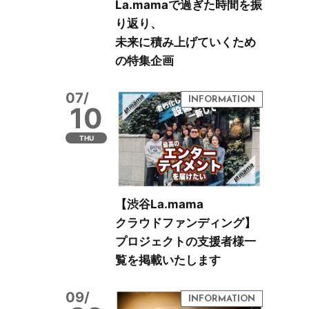
La.mamaで過ぎた時間を振
り返り、
未来に積み上げていくため
の特集企画
07/
10
THU
【渋谷La.mama
クラウドファンディング】
プロジェクトの支援者様一
覧を掲載いたします
09/