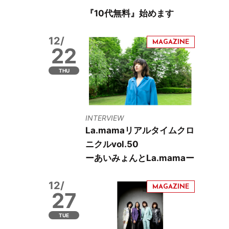
『10代無料』始めます
12/
22
THU
INTERVIEW
La.mamaリアルタイムクロ
ニクルvol.50
ーあいみょんとLa.mamaー
12/
27
TUE