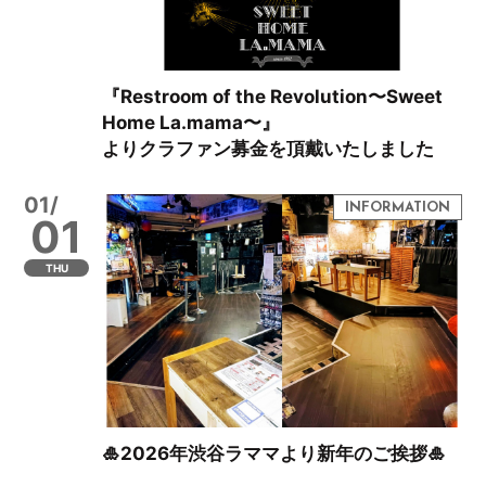
『Restroom of the Revolution〜Sweet
Home La.mama〜』
よりクラファン募金を頂戴いたしました
01/
01
THU
🎍2026年渋谷ラママより新年のご挨拶🎍