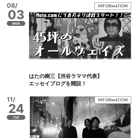
08/
03
MON
はたの樹三【渋谷ラママ代表】
エッセイブログを開設！
11/
24
TUE