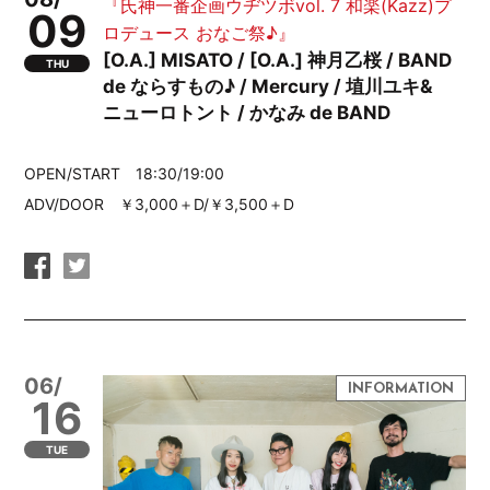
『氏神一番企画ウヂツボvol. 7 和楽(Kazz)プ
09
ロデュース おなご祭♪』
[O.A.] MISATO / [O.A.] 神月乙桜 / BAND
THU
de ならすもの♪ / Mercury / 埴川ユキ&
ニューロトント / かなみ de BAND
OPEN/START 18:30/19:00
ADV/DOOR ￥3,000＋D/￥3,500＋D
06/
16
TUE