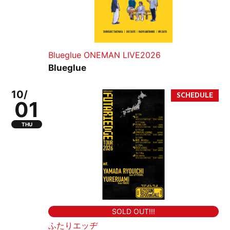
Blueglue ONEMAN LIVE2026
Blueglue
10/
01
THU
SOLD OUT!!!
ふたりエッヂ