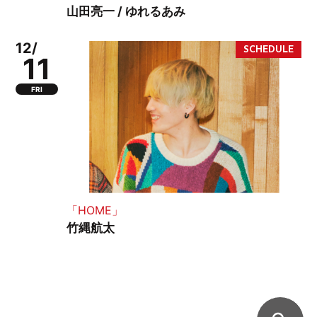
山田亮一 / ゆれるあみ
12/
11
FRI
「HOME」
竹縄航太