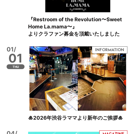
『Restroom of the Revolution〜Sweet
Home La.mama〜』
よりクラファン募金を頂戴いたしました
01/
01
THU
🎍2026年渋谷ラママより新年のご挨拶🎍
04/