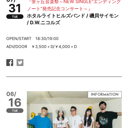
『蛍ヶ丘音楽祭～NEW SINGLE”エンディング
31
ノート”発売記念コンサート～』
ホタルライトヒルズバンド / 磯貝サイモン
TUE
/ D.W.ニコルズ
OPEN/START 18:30/19:00
ADV/DOOR ￥3,500＋D/￥4,000＋D
06/
16
TUE