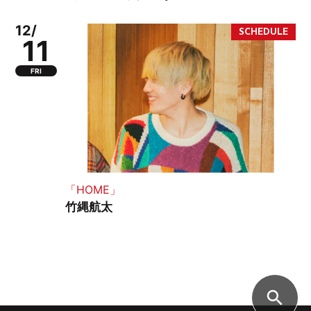
12/
11
FRI
「HOME」
竹縄航太
search