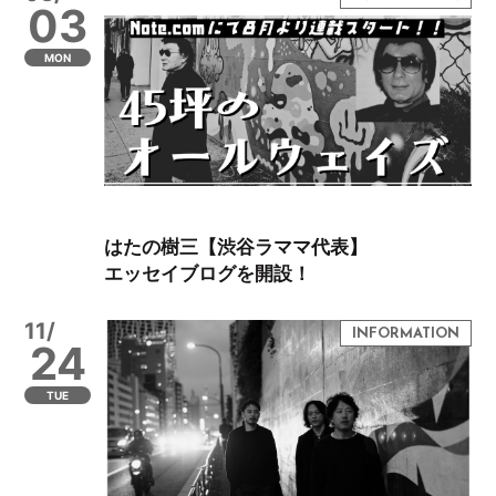
03
MON
はたの樹三【渋谷ラママ代表】
エッセイブログを開設！
11/
24
TUE