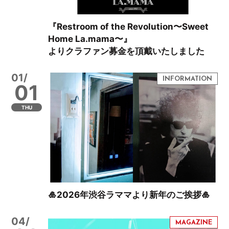
『Restroom of the Revolution〜Sweet
Home La.mama〜』
よりクラファン募金を頂戴いたしました
01/
01
THU
🎍2026年渋谷ラママより新年のご挨拶🎍
04/