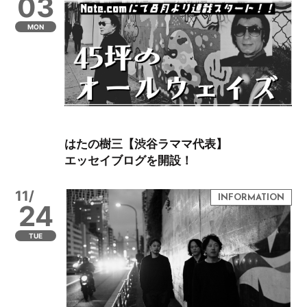
03
MON
はたの樹三【渋谷ラママ代表】
エッセイブログを開設！
11/
24
TUE