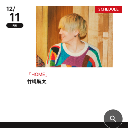
12/
11
FRI
「HOME」
竹縄航太
search