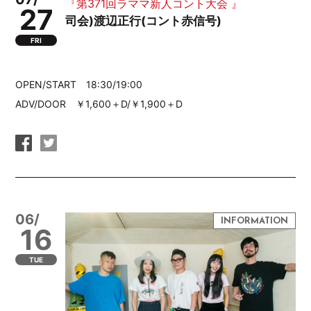
『第371回ラママ新人コント大会 』
27
司会)渡辺正行(コント赤信号)
FRI
OPEN/START 18:30/19:00
ADV/DOOR ￥1,600＋D/￥1,900＋D
06/
16
TUE