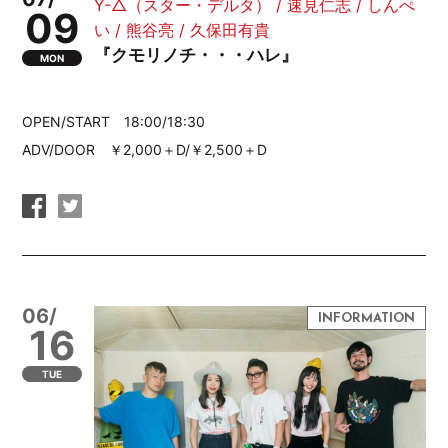
Y-△（スター・デルタ） / 速見仁志 / しんぺ
09
い / 熊谷亮 / 久保田有貴
『クモリノチ・・・ハレ』
MON
OPEN/START 18:00/18:30
ADV/DOOR ￥2,000＋D/￥2,500＋D
06/
16
TUE