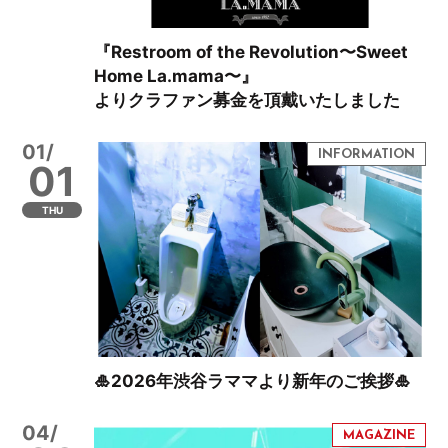
『Restroom of the Revolution〜Sweet
Home La.mama〜』
よりクラファン募金を頂戴いたしました
01/
01
THU
🎍2026年渋谷ラママより新年のご挨拶🎍
04/