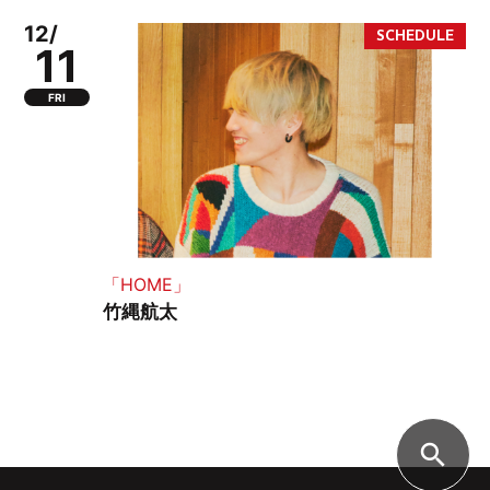
12/
11
FRI
「HOME」
竹縄航太
search