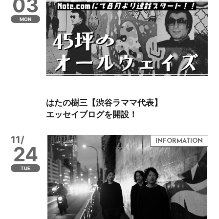
03
MON
はたの樹三【渋谷ラママ代表】
エッセイブログを開設！
11/
24
TUE