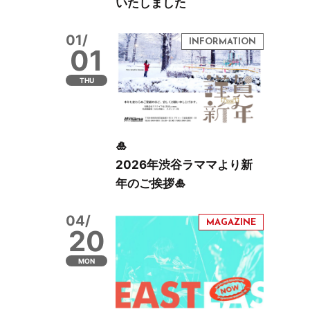
いたしました
01/
01
THU
🎍
2026年渋谷ラママより新
年のご挨拶🎍
04/
20
MON