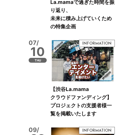
La.mamaで過ぎた時間を振
り返り、
未来に積み上げていくため
の特集企画
07/
10
THU
【渋谷La.mama
クラウドファンディング】
プロジェクトの支援者様一
覧を掲載いたします
09/