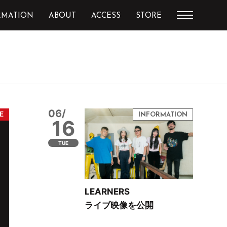
RMATION
ABOUT
ACCESS
STORE
06/
16
TUE
LEARNERS
ライブ映像を公開