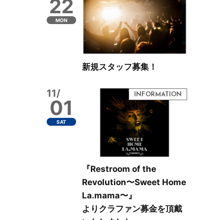
22
MON
新規スタッフ募集！
11/
01
SAT
『Restroom of the
Revolution〜Sweet Home
La.mama〜』
よりクラファン募金を頂戴