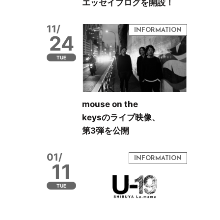
エッセイブログを開設！
11/
24
TUE
mouse on the
keysのライブ映像、
第3弾を公開
01/
11
TUE