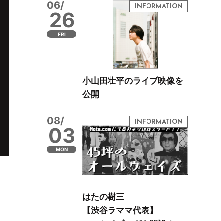
06/
26
FRI
小山田壮平のライブ映像を
公開
08/
03
MON
はたの樹三
【渋谷ラママ代表】