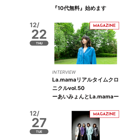
『10代無料』始めます
12/
22
THU
INTERVIEW
La.mamaリアルタイムクロ
ニクルvol.50
ーあいみょんとLa.mamaー
12/
27
TUE